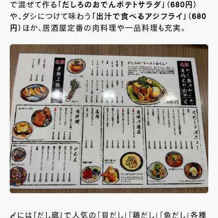
で混ぜて作る
「だしろのおでんポテトサラダ」（680円）
や、ダシにつけて味わう
「出汁で食べるアジフライ」（680
円）
ほか、居酒屋定番の肉料理や一品料理も充実。
〆には『だし廊』で人気の「貝だし」「鶏だし」「魚だし」各種