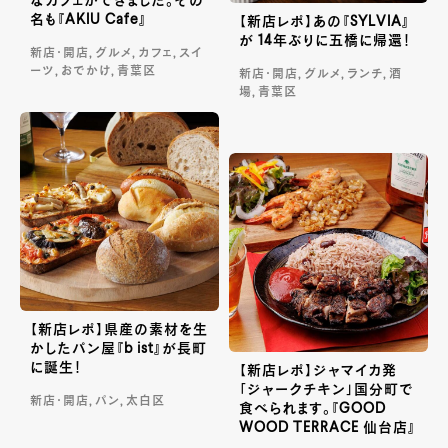
なカフェができました。その
名も『AKIU Cafe』
【新店レポ】あの『SYLVIA』
が 14年ぶりに五橋に帰還！
新店・開店, グルメ, カフェ, スイ
ーツ, おでかけ, 青葉区
新店・開店, グルメ, ランチ, 酒
場, 青葉区
【新店レポ】県産の素材を生
かしたパン屋『b ist』が長町
に誕生！
【新店レポ】ジャマイカ発
「ジャークチキン」国分町で
新店・開店, パン, 太白区
食べられます。『GOOD
WOOD TERRACE 仙台店』