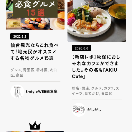
2022.9.2
仙台観光ならこれ食べ
2026.8.6
て！地元民がオススメ
【新店レポ】秋保におし
する名物グルメ15選
ゃれなカフェができま
した。その名も『AKIU
グルメ, 青葉区, 若林区, 太白
区, 泉区
Cafe』
新店・開店, グルメ, カフェ, ス
S-styleWEB編集室
イーツ, おでかけ, 青葉区
がしがし