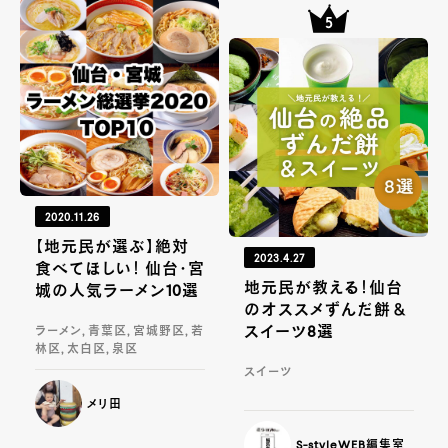
2020.11.26
【地元民が選ぶ】絶対
2023.4.27
食べてほしい！ 仙台・宮
地元民が教える！仙台
城の人気ラーメン10選
のオススメずんだ餅＆
スイーツ8選
ラーメン, 青葉区, 宮城野区, 若
林区, 太白区, 泉区
スイーツ
メリ田
S-styleWEB編集室