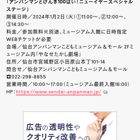
「アンパンマンとげんき100ばい！ニューイヤースペシャル
ステージ」
開催日時／2024年1月2日（火）①11:00～、②12:00～、
③14:30～
料金／参加無料※別途、ミュージアム入館に日時指定
WEBチケットが必要
会場／仙台アンパンマンこどもミュージアム＆モール 2Fミ
ュージアム内「やなせたかし劇場」
住所／仙台市宮城野区小田原山本丁101-14
問合せ／仙台アンパンマンこどもミュージアム＆モール
☎022-298-8855
営業時間／10:00～17:00（ミュージアム最終入館16:00）
HP：
https://www.sendai-anpanman.jp/