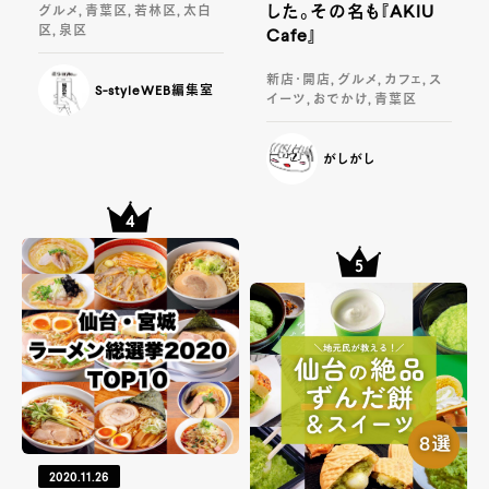
した。その名も『AKIU
グルメ, 青葉区, 若林区, 太白
区, 泉区
Cafe』
新店・開店, グルメ, カフェ, ス
S-styleWEB編集室
イーツ, おでかけ, 青葉区
がしがし
2020.11.26