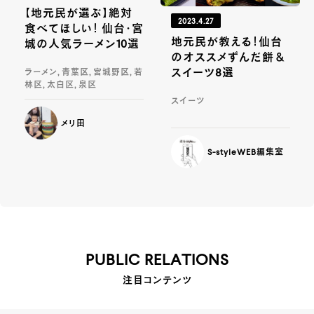
【地元民が選ぶ】絶対
2023.4.27
食べてほしい！ 仙台・宮
地元民が教える！仙台
城の人気ラーメン10選
のオススメずんだ餅＆
スイーツ8選
ラーメン, 青葉区, 宮城野区, 若
林区, 太白区, 泉区
スイーツ
メリ田
S-styleWEB編集室
PUBLIC RELATIONS
注目コンテンツ