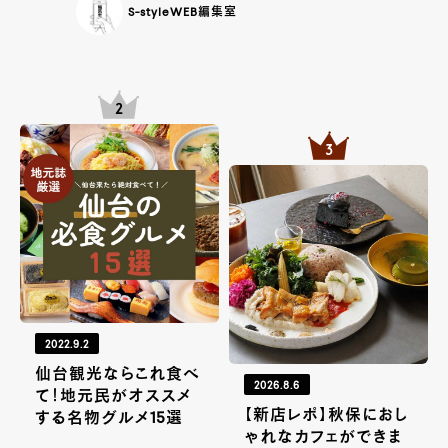
S-styleWEB編集室
2022.9.2
仙台観光ならこれ食べ
2026.8.6
て！地元民がオススメ
【新店レポ】秋保におし
する名物グルメ15選
ゃれなカフェができま