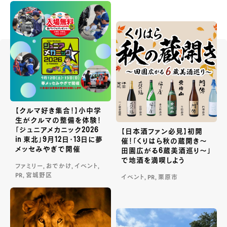
【クルマ好き集合！】小中学
生がクルマの整備を体験！
「ジュニアメカニック2026
【日本酒ファン必見】初開
in 東北」9月12日・13日に夢
催！「くりはら秋の蔵開き〜
メッセみやぎで開催
田園広がる6蔵美酒巡り〜」
で地酒を満喫しよう
ファミリー, おでかけ, イベント,
PR, 宮城野区
イベント, PR, 栗原市