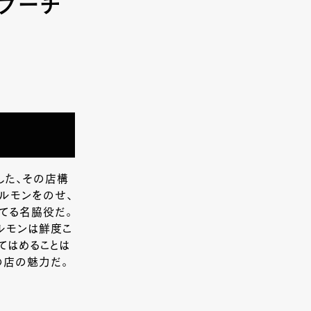
～ブーチ
した、その店構
ルモンをのせ、
立てる名脇役だ。
ルモンは鮮度こ
てはめることは
の店の魅力だ。