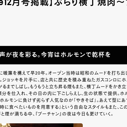
tyle12月号掲載】ぶらり横丁焼肉
声が夜を彩る。今宵はホルモンで乾杯を
』に暖簾を構えて早
20
年。オープン当時は昭和のムードを打ち出
。ジョッキを片手に、店と共に歴史を積み重ねたガスコンロにホ
がるまでしばし。もうもうと立ち昇る煙もまた、横丁ムードをかき
頭分を仕入れ、その日の内に下ごしらえし、生の状態で提供。ホ
ホルモンに負けず劣らず人気なのが「やきそば」。あえて型にあ
時に食べたいものを用意する」という自由なスタイルもまた、こ
と煙が満ちる中、『ブーチャン』の夜は今日も更けていく。