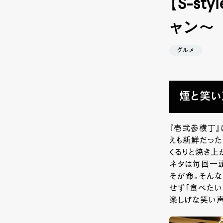
【S-s
ャン～
グルメ
煙と笑い
『壱弐参横丁
えも新鮮だった
くるりと焼き上
ネタは毎回一
そが命。そんな
せず「食べたい
楽しげな笑い声