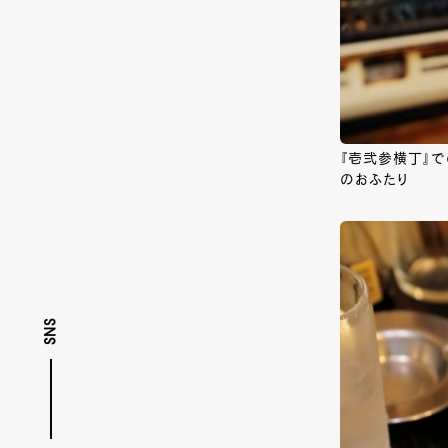
『壱弐参横丁』で
のおふたり
SNS