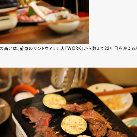
の商いは、前身のサンドウィッチ店『WORK』から数えて22年目を迎える