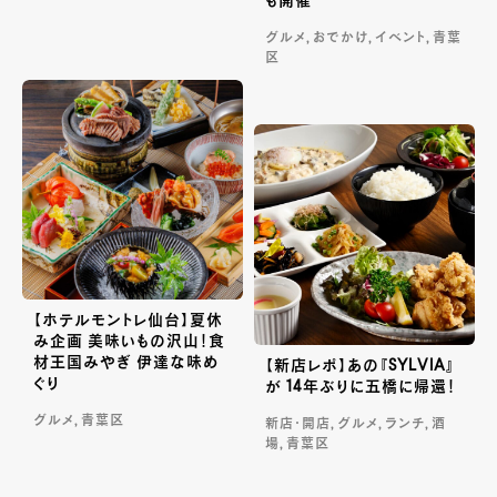
も開催
グルメ, おでかけ, イベント, 青葉
区
【ホテルモントレ仙台】夏休
み企画 美味いもの沢山！食
材王国みやぎ 伊達な味め
【新店レポ】あの『SYLVIA』
ぐり
が 14年ぶりに五橋に帰還！
グルメ, 青葉区
新店・開店, グルメ, ランチ, 酒
場, 青葉区