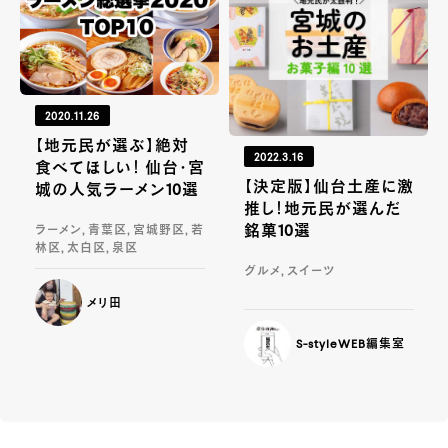
2020.11.26
【地元民が選ぶ】絶対
2022.3.16
食べてほしい！ 仙台・宮
【決定版】仙台土産に激
城の人気ラーメン10選
推し！地元民が選んだ
銘菓10選
ラーメン, 青葉区, 宮城野区, 若
林区, 太白区, 泉区
グルメ, スイーツ
メリ田
S-styleWEB編集室