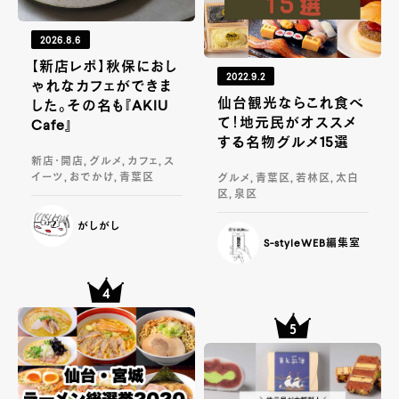
2026.8.6
【新店レポ】秋保におし
2022.9.2
ゃれなカフェができま
仙台観光ならこれ食べ
した。その名も『AKIU
て！地元民がオススメ
Cafe』
する名物グルメ15選
新店・開店, グルメ, カフェ, ス
イーツ, おでかけ, 青葉区
グルメ, 青葉区, 若林区, 太白
区, 泉区
がしがし
S-styleWEB編集室