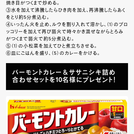
焼き目がつくまで炒める。
③水を加えて沸騰したらひき肉を加え、再沸騰したらあく
をとり約5分煮込む。
④いったん火を止め、ルウを割り入れて溶かし、（1）のブロ
ッコリーを加えて再び弱火で時々かき混ぜながらとろみ
がつくまで弱火で約5分煮込む。
⑤（1）の小松菜を加えてひと煮立ちさせる。
⑥皿にごはんを盛り、（5）のカレーをかける。
バーモントカレー＆ササニシキ詰め
合わせセットを10名様にプレゼント！