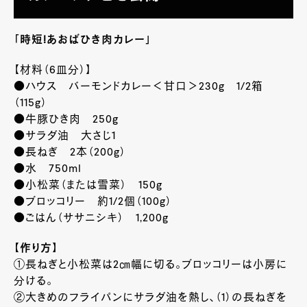
「時短!あおばひき肉カレー」
【材料（6皿分）】
●ハウス バーモンドカレー＜甘口＞230g 1/2箱
（115g）
●牛豚ひき肉 250g
●サラダ油 大さじ1
●長ねぎ 2本（200g）
●水 750ml
●小松菜（または雪菜） 150g
●ブロッコリー 約1/2個（100g）
●ごはん（ササニシキ） 1,200g
【作り方】
①長ねぎと小松菜は2㎝幅に切る。ブロッコリーは小房に
分ける。
②大きめのフライパンにサラダ油を熱し、（1）の長ねぎを