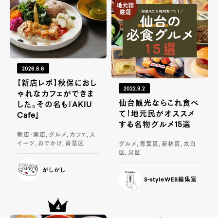
2026.8.6
【新店レポ】秋保におし
2022.9.2
ゃれなカフェができま
仙台観光ならこれ食べ
した。その名も『AKIU
て！地元民がオススメ
Cafe』
する名物グルメ15選
新店・開店, グルメ, カフェ, ス
イーツ, おでかけ, 青葉区
グルメ, 青葉区, 若林区, 太白
区, 泉区
がしがし
S-styleWEB編集室