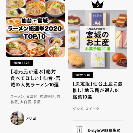
2020.11.26
【地元民が選ぶ】絶対
2022.3.16
食べてほしい！ 仙台・宮
【決定版】仙台土産に激
城の人気ラーメン10選
推し！地元民が選んだ
銘菓10選
ラーメン, 青葉区, 宮城野区, 若
林区, 太白区, 泉区
グルメ, スイーツ
メリ田
S-styleWEB編集室