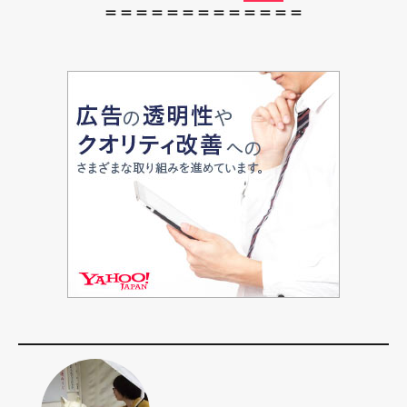
＝＝＝＝＝＝＝＝＝＝＝＝＝