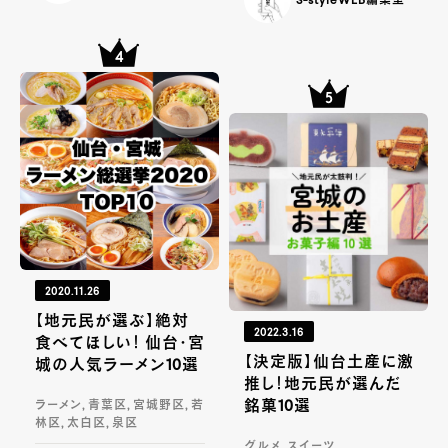
S-styleWEB編集室
2020.11.26
【地元民が選ぶ】絶対
2022.3.16
食べてほしい！ 仙台・宮
【決定版】仙台土産に激
城の人気ラーメン10選
推し！地元民が選んだ
銘菓10選
ラーメン, 青葉区, 宮城野区, 若
林区, 太白区, 泉区
グルメ, スイーツ