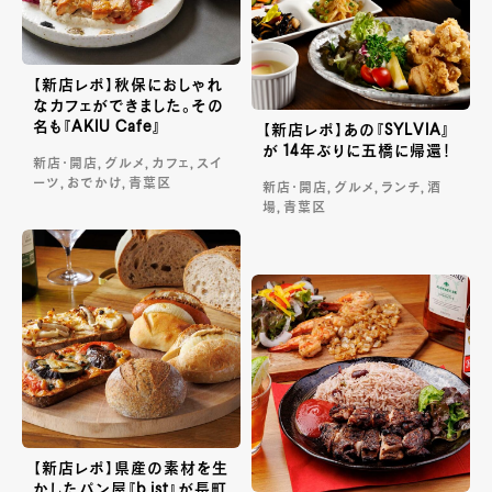
【新店レポ】秋保におしゃれ
なカフェができました。その
名も『AKIU Cafe』
【新店レポ】あの『SYLVIA』
が 14年ぶりに五橋に帰還！
新店・開店, グルメ, カフェ, スイ
ーツ, おでかけ, 青葉区
新店・開店, グルメ, ランチ, 酒
場, 青葉区
【新店レポ】県産の素材を生
かしたパン屋『b ist』が長町