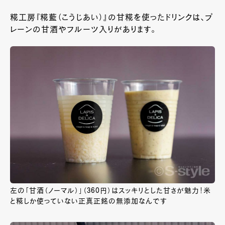
糀工房『糀藍（こうじあい）』の甘糀を使ったドリンクは、プ
レーンの甘酒やフルーツ入りがあります。
左の「甘酒（ノーマル）」（360円）はスッキリとした甘さが魅力！米
と糀しか使っていない正真正銘の無添加なんです