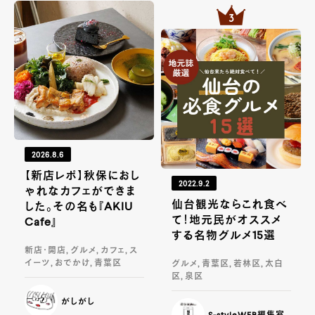
2026.8.6
【新店レポ】秋保におし
2022.9.2
ゃれなカフェができま
仙台観光ならこれ食べ
した。その名も『AKIU
て！地元民がオススメ
Cafe』
する名物グルメ15選
新店・開店, グルメ, カフェ, ス
イーツ, おでかけ, 青葉区
グルメ, 青葉区, 若林区, 太白
区, 泉区
がしがし