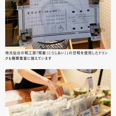
地元仙台の糀工房『糀藍（こうじあい）』の甘糀を使用したドリン
クも種類豊富に揃えています