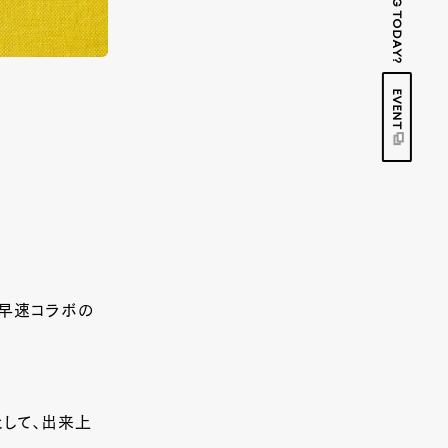
EVENT
』へ早速コラボの
として、出来上