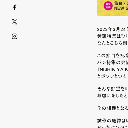
2023年3月24
巻頭特集は“パ
なんとこちら創刊
この節目を記念
パン特集の会
『NISHIKI
とボソッとつぶ
そんな野望を叶え
お願いをしたと
その相棒となる
試作の経緯はい