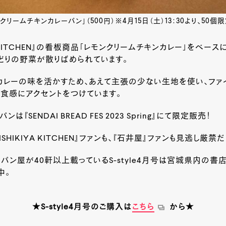
リームチキンカレーパン」（500円）※4月15日（土）13：30より、50個
YA KITCHEN』の看板商品「レモンクリームチキンカレー」をベース
どりの野菜が散りばめられています。
カレーの味を活かすため、あえて主張の少ない生地を使い、ファ
食感にアクセントをつけています。
は『SENDAI BREAD FES 2023 Spring』にて限定販売！
ISHIKIYA KITCHEN』ファンも、『石井屋』ファンも見逃し厳禁だ
パン屋が40軒以上載っているS-style4月号は宮城県内の書
中。
★S-style4月号のご購入は
こちら
から★