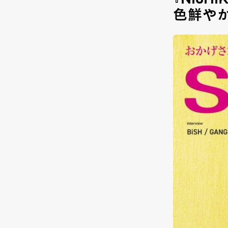
『NISHI
色鮮や