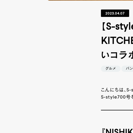
2023.04.07
【S-s
KITC
いコラ
グルメ
パ
こんにちは、S-
S-style