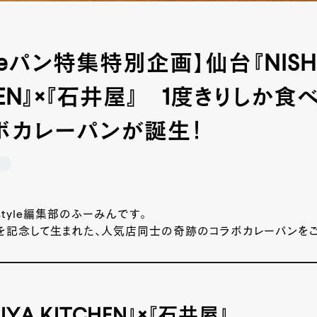
tyleパン特集特別企画】仙台『NISHI
HEN』×『石井屋』 1度きりしか食
ボカレーパンが誕生！
ン
style編集部のふーみんです。
700号を記念して生まれた、人気店同士の奇跡のコラボカレーパンを