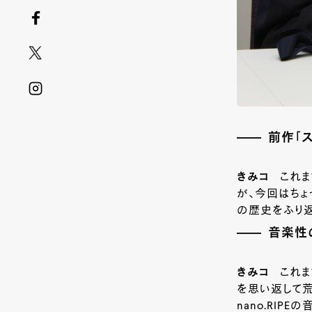
前作「
きみコ
これ
が、今回はちょっ
の歴史をふり返
音楽性
きみコ
これま
を思い返して荒
nano.RIP