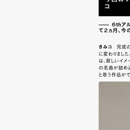
コ
６th
て２ヵ月、今
きみコ
完成の
に変わりまし
は、寂しいイメ
の名曲が詰め
と思う作品が