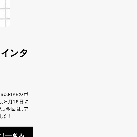
 インタ
o.RIPEのボ
、８月29日に
人。今回は、ア
した！
！―きみ