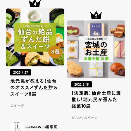
2023.4.27
地元民が教える！仙台
2022.3.16
のオススメずんだ餅＆
【決定版】仙台土産に激
スイーツ8選
推し！地元民が選んだ
銘菓10選
スイーツ
グルメ, スイーツ
S-styleWEB編集室