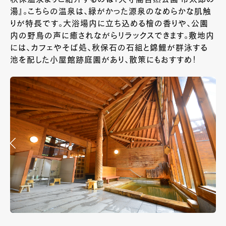
秋保温泉よりご紹介するのは『天守閣自然公園 市太郎の
湯』。こちらの温泉は、緑がかった源泉のなめらかな肌触
りが特長です。大浴場内に立ち込める檜の香りや、公園
内の野鳥の声に癒されながらリラックスできます。敷地内
には、カフェやそば処、秋保石の石組と錦鯉が群泳する
池を配した小屋館跡庭園があり、散策にもおすすめ！