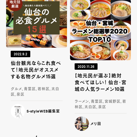
2022.9.2
仙台観光ならこれ食べ
2020.11.26
て！地元民がオススメ
【地元民が選ぶ】絶対
する名物グルメ15選
食べてほしい！ 仙台・宮
城の人気ラーメン10選
グルメ, 青葉区, 若林区, 太白
区, 泉区
ラーメン, 青葉区, 宮城野区, 若
林区, 太白区, 泉区
S-styleWEB編集室
メリ田