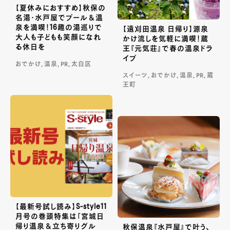
【夏休みにおすすめ】秋保の
名湯・水戸屋でプール＆温
泉を満喫！16趣の湯巡りで
【遠刈田温泉 日帰り】源泉
大人も子どもも笑顔になれ
かけ流しを気軽に満喫！蔵
る休日を
王『元気荘』で春の温泉ドラ
イブ
おでかけ, 温泉, PR, 太白区
スイーツ, おでかけ, 温泉, PR, 蔵
王町
【最新号試し読み】S-style11
月号の巻頭特集は「宮城日
帰り温泉＆立ち寄りグル
秋保温泉『水戸屋』で叶う、