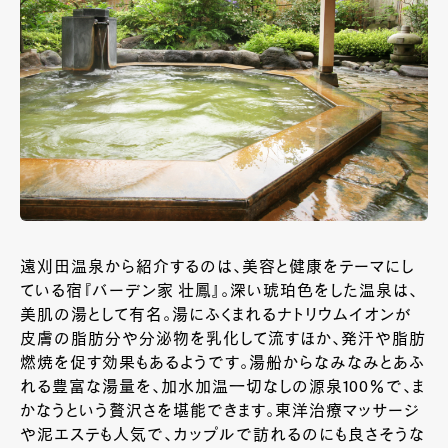
遠刈田温泉から紹介するのは、美容と健康をテーマにし
ている宿『バーデン家 壮鳳』。深い琥珀色をした温泉は、
美肌の湯として有名。湯にふくまれるナトリウムイオンが
皮膚の脂肪分や分泌物を乳化して流すほか、発汗や脂肪
燃焼を促す効果もあるようです。湯船からなみなみとあふ
れる豊富な湯量を、加水加温一切なしの源泉100％で、ま
かなうという贅沢さを堪能できます。東洋治療マッサージ
や泥エステも人気で、カップルで訪れるのにも良さそうな