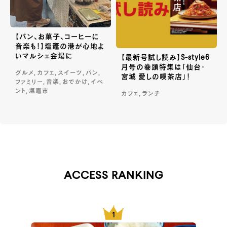
【パン、お菓子、コーヒーに
音楽も！】塩竈の港が心地よ
いマルシェ会場に
【最新号試し読み】S-style6
月号の巻頭特集は「仙台・
グルメ, カフェ, スイーツ, パン,
宮城 愛しの喫茶店」！
ファミリー, 音楽, おでかけ, イベ
ント, 塩竈市
カフェ, ランチ
ACCESS RANKING