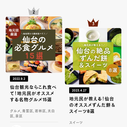
2022.9.2
仙台観光ならこれ食べ
2023.4.27
て！地元民がオススメ
地元民が教える！仙台
する名物グルメ15選
のオススメずんだ餅＆
スイーツ8選
グルメ, 青葉区, 若林区, 太白
区, 泉区
スイーツ