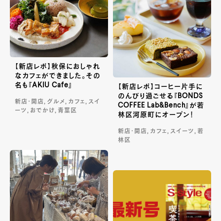
【新店レポ】秋保におしゃれ
なカフェができました。その
名も『AKIU Cafe』
【新店レポ】コーヒー片手に
のんびり過ごせる『BONDS
新店・開店, グルメ, カフェ, スイ
COFFEE Lab&Bench』が若
ーツ, おでかけ, 青葉区
林区河原町にオープン！
新店・開店, カフェ, スイーツ, 若
林区