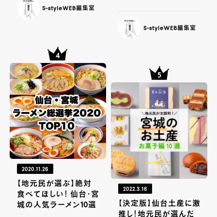
S-styleWEB編集室
S-styleWEB編集室
2020.11.26
【地元民が選ぶ】絶対
2022.3.16
食べてほしい！ 仙台・宮
【決定版】仙台土産に激
城の人気ラーメン10選
推し！地元民が選んだ