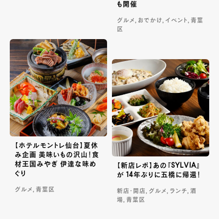
も開催
グルメ, おでかけ, イベント, 青葉
区
【ホテルモントレ仙台】夏休
み企画 美味いもの沢山！食
材王国みやぎ 伊達な味め
【新店レポ】あの『SYLVIA』
ぐり
が 14年ぶりに五橋に帰還！
グルメ, 青葉区
新店・開店, グルメ, ランチ, 酒
場, 青葉区