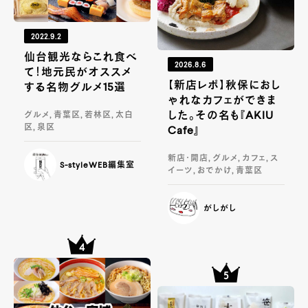
2022.9.2
仙台観光ならこれ食べ
2026.8.6
て！地元民がオススメ
【新店レポ】秋保におし
する名物グルメ15選
ゃれなカフェができま
した。その名も『AKIU
グルメ, 青葉区, 若林区, 太白
区, 泉区
Cafe』
新店・開店, グルメ, カフェ, ス
S-styleWEB編集室
イーツ, おでかけ, 青葉区
がしがし