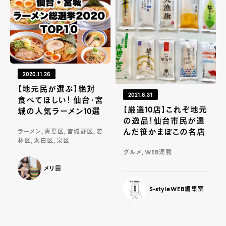
2020.11.26
【地元民が選ぶ】絶対
2021.8.31
食べてほしい！ 仙台・宮
【厳選10店】これぞ地元
城の人気ラーメン10選
の逸品！仙台市民が選
んだ笹かまぼこの名店
ラーメン, 青葉区, 宮城野区, 若
林区, 太白区, 泉区
グルメ, WEB連載
メリ田
S-styleWEB編集室