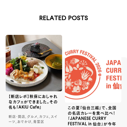
RELATED POSTS
【新店レポ】秋保におしゃれ
なカフェができました。その
名も『AKIU Cafe』
この夏『仙台三越』で、全国
の名店カレーを食べ比べ！
新店・開店, グルメ, カフェ, スイ
「JAPANESE CURRY
ーツ, おでかけ, 青葉区
FESTIVAL in 仙台」が今年