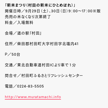
「新米まつり（村田の新米にひとめぼれ）」
開催日時／9
月
29
日（土）、
30
日（日）
9
：
00
～17：00※販
売用の米なくなり次第終了
料金／入場無料
会場／道の駅『村田』
住所／柴田郡村田町大字村田字北塩内
41
Ｐ／
50
台
交通／東北自動車道村田
IC
より車で１分
問合せ／村田町ふるさとリフレッシュセンター
電話／0224-83-5505
http://www.muratamachi.info