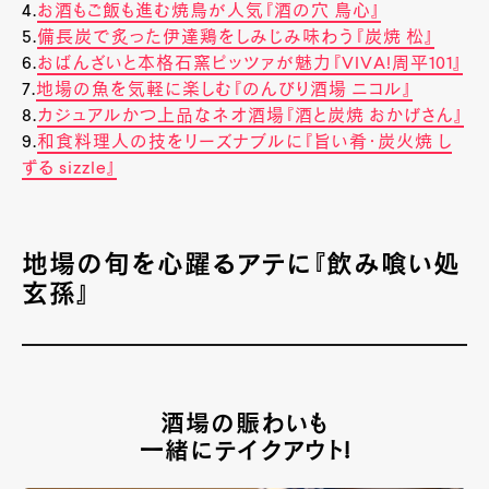
4.
お酒もご飯も進む焼鳥が人気『酒の穴 鳥心』
5.
備長炭で炙った伊達鶏をしみじみ味わう『炭焼 松』
6.
おばんざいと本格石窯ピッツァが魅力『VIVA!周平101』
7.
地場の魚を気軽に楽しむ『のんびり酒場 ニコル』
8.
カジュアルかつ上品なネオ酒場『酒と炭焼 おかげさん』
9.
和食料理人の技をリーズナブルに『旨い肴・炭火焼 し
ずる sizzle』
地場の旬を心躍るアテに『飲み喰い処
玄孫』
酒場の賑わいも
一緒にテイクアウト!