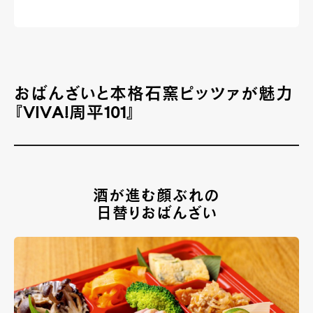
おばんざいと本格石窯ピッツァが魅力
『
VIVA!
周平
101
』
酒が進む顔ぶれの
日替りおばんざい