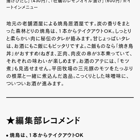
揚げびたし」（430円）、「牡蠣のレモンオイル漬け」（600円）※イ
ートインメニュー
地元の老舗酒屋による焼鳥居酒屋です。炭の香りをまと
った森林どりの焼鳥は、１本からテイクアウト
OK
。しっとり
と柔らかい肉に秘伝のタレが絡みます。甘じょっぱいタレ
は、お酒にもご飯にもピッタリですよ。ご飯ものなら「焼き鳥
丼」がおすすめ
!
ねぎま、正肉、肉皮の串が3本乗っていて、
それぞれの味わいが楽しめます。お酒のアテには、「モツ
煮」も見逃せません。平田牧場の三元豚のモツをたっぷり
の根菜と一緒に煮込んだ逸品。こっくりとした味噌味に、
ついついお酒が進みます。
★編集部レコメンド
焼鳥は、１本からテイクアウト
OK