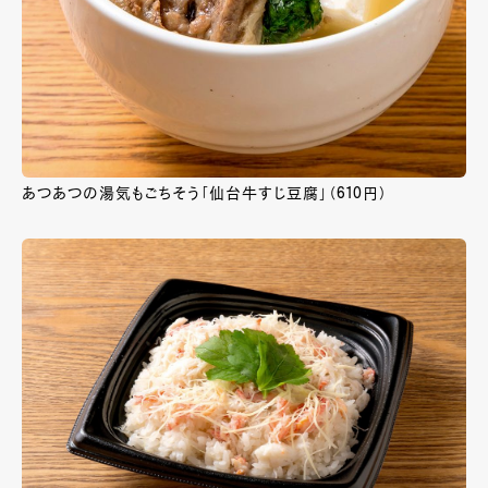
あつあつの湯気もごちそう「仙台牛すじ豆腐」（610円）