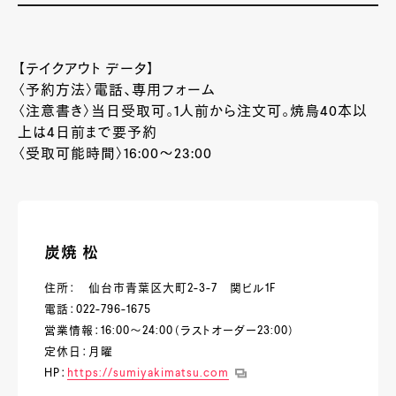
【テイクアウト データ】
〈予約方法〉電話、専用フォーム
〈注意書き〉当日受取可。
1
人前から注文可。焼鳥
40
本以
上は
4
日前まで要予約
〈受取可能時間〉
16:00
～
23:00
炭焼 松
住所： 仙台市青葉区大町2-3-7 関ビル1F
電話：022-796-1675
営業情報：16:00～24:00（ラストオーダー23:00）
定休日：月曜
HP：
https://sumiyakimatsu.com