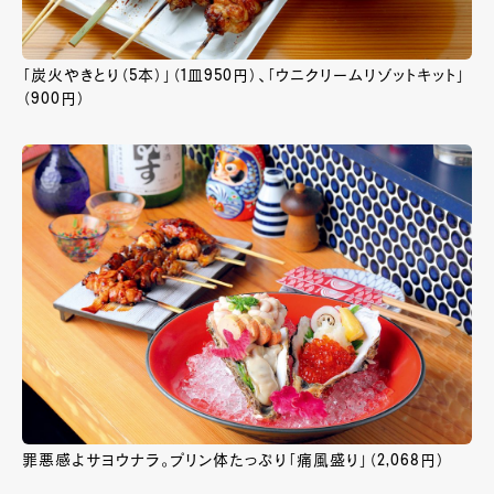
「炭火やきとり（5本）」（1皿950円）、「ウニクリームリゾットキット」
（900円）
罪悪感よサヨウナラ。プリン体たっぷり「痛風盛り」（2,068円）