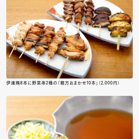
伊達鶏8本に野菜串2種の「親方おまかせ10本」（2,000円）