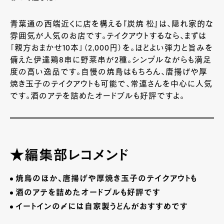
青葉通の西端近くに店を構える『炭焼 松』は、隠れ家的な
雰囲気が人気のお店です。テイクアウトするなら、まずは
「親方おまかせ
10
本」（
2,000
円）を。ほどよい弾力と旨みを
備えた伊達鶏
8
串に野菜串が
2
種。シンプルながらも満足
度の高い逸品です。自慢の焼鳥はもちろん、唐揚げや厚
焼き玉子のテイクアウトも可能で、常連さんを中心に人気
です。酒のアテを詰めたオードブルも好評ですよ。
★編集部レコメンド
焼鳥のほか、唐揚げや厚焼き玉子のテイクアウトも
酒のアテを詰めたオードブルも好評です
イートインの〆には自家製うどんがおすすめです