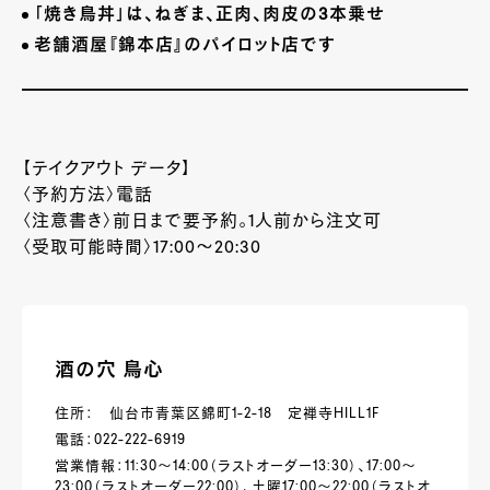
「焼き鳥丼」は、ねぎま、正肉、肉皮の
3
本乗せ
老舗酒屋『錦本店』のパイロット店です
【テイクアウト データ】
〈予約方法〉電話
〈注意書き〉前日まで要予約。
1
人前から注文可
〈受取可能時間〉
17:00
～
20:30
酒の穴 鳥心
住所： 仙台市青葉区錦町1-2-18 定禅寺HILL1F
電話：022-222-6919
営業情報：11:30～14:00（ラストオーダー13:30）、17:00～
23:00（ラストオーダー22:00）、土曜17:00～22:00（ラストオ