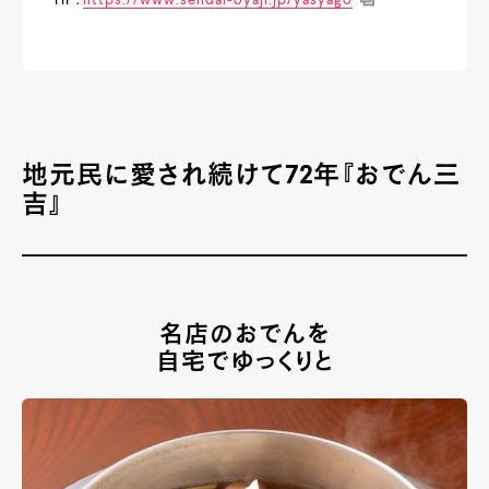
HP：
https://www.sendai-oyaji.jp/yasyago
地元民に愛され続けて
72
年
『おでん三
吉』
名店のおでんを
自宅でゆっくりと