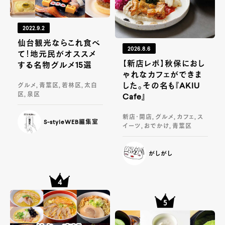
2022.9.2
仙台観光ならこれ食べ
2026.8.6
て！地元民がオススメ
【新店レポ】秋保におし
する名物グルメ15選
ゃれなカフェができま
した。その名も『AKIU
グルメ, 青葉区, 若林区, 太白
区, 泉区
Cafe』
新店・開店, グルメ, カフェ, ス
S-styleWEB編集室
イーツ, おでかけ, 青葉区
がしがし