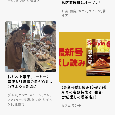
ーツ, おでかけ, 青葉区
林区河原町にオープン！
新店・開店, カフェ, スイーツ, 若
林区
【パン、お菓子、コーヒーに
音楽も！】塩竈の港が心地よ
いマルシェ会場に
【最新号試し読み】S-style6
月号の巻頭特集は「仙台・
グルメ, カフェ, スイーツ, パン,
宮城 愛しの喫茶店」！
ファミリー, 音楽, おでかけ, イベ
ント, 塩竈市
カフェ, ランチ