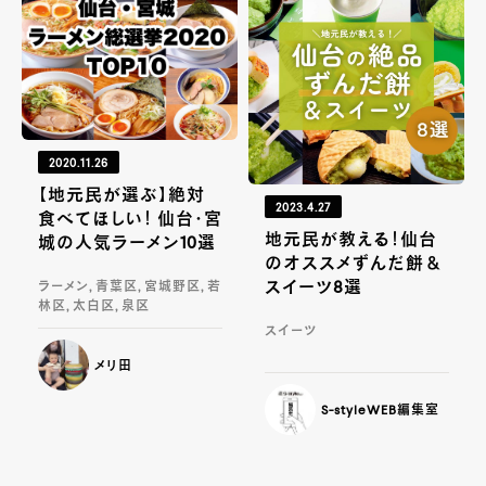
2020.11.26
【地元民が選ぶ】絶対
2023.4.27
食べてほしい！ 仙台・宮
地元民が教える！仙台
城の人気ラーメン10選
のオススメずんだ餅＆
スイーツ8選
ラーメン, 青葉区, 宮城野区, 若
林区, 太白区, 泉区
スイーツ
メリ田
S-styleWEB編集室