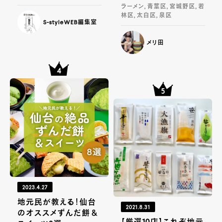
ラーメン, 青葉区, 宮城野区, 若
林区, 太白区, 泉区
S-styleWEB編集室
メリ田
2023.4.27
地元民が教える！仙台
2021.8.31
のオススメずんだ餅＆