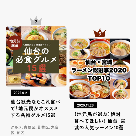
2022.9.2
仙台観光ならこれ食べ
2020.11.26
て！地元民がオススメ
【地元民が選ぶ】絶対
する名物グルメ15選
食べてほしい！ 仙台・宮
城の人気ラーメン10選
グルメ, 青葉区, 若林区, 太白
区, 泉区