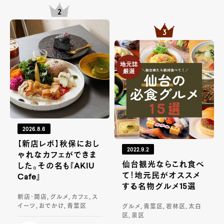
2026.8.6
【新店レポ】秋保におし
2022.9.2
ゃれなカフェができま
仙台観光ならこれ食べ
した。その名も『AKIU
て！地元民がオススメ
Cafe』
する名物グルメ15選
新店・開店, グルメ, カフェ, ス
イーツ, おでかけ, 青葉区
グルメ, 青葉区, 若林区, 太白
区, 泉区