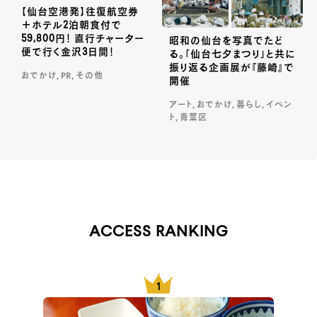
【仙台空港発】往復航空券
＋ホテル2泊朝食付で
59,800円！ 直行チャーター
昭和の仙台を写真でたど
便で行く金沢3日間！
る。「仙台七夕まつり」と共に
振り返る企画展が『藤崎』で
おでかけ, PR, その他
開催
アート, おでかけ, 暮らし, イベン
ト, 青葉区
ACCESS RANKING