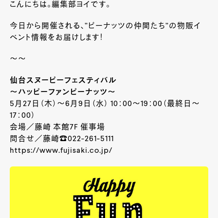
こんにちは。編集部ヨイです。
今日から開催される、”ピーナッツの仲間たち”の物販イ
ベント情報をお届けします！
～～
仙台スヌーピーフェスティバル
～ハッピーファンピーナッツ～
5月27日（木）～6
月9日
（水）
10
：
00
～
19
：0
0
（最終日～
17
：
00
）
会場／藤崎 本館7F 催事場
問合せ／藤崎
☎
022-261-5111
https://www.fujisaki.co.jp/