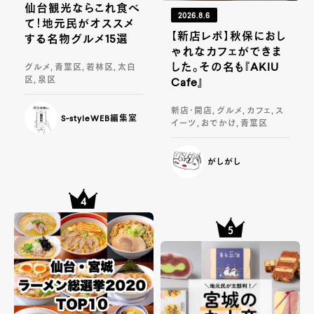
仙台観光ならこれ食べ
2026.8.6
て！地元民がオススメ
【新店レポ】秋保におし
する名物グルメ15選
ゃれなカフェができま
した。その名も『AKIU
グルメ, 青葉区, 若林区, 太白
区, 泉区
Cafe』
新店・開店, グルメ, カフェ, ス
S-styleWEB編集室
イーツ, おでかけ, 青葉区
がしがし