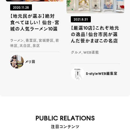
2020.11.26
【地元民が選ぶ】絶対
2021.8.31
食べてほしい！ 仙台・宮
【厳選10店】これぞ地元
城の人気ラーメン10選
の逸品！仙台市民が選
んだ笹かまぼこの名店
ラーメン, 青葉区, 宮城野区, 若
林区, 太白区, 泉区
グルメ, WEB連載
メリ田
S-styleWEB編集室
PUBLIC RELATIONS
注目コンテンツ