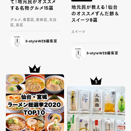
て！地元民がオススメ
地元民が教える！仙台
する名物グルメ15選
のオススメずんだ餅＆
スイーツ8選
グルメ, 青葉区, 若林区, 太白
区, 泉区
スイーツ
S-styleWEB編集室
S-styleWEB編集室