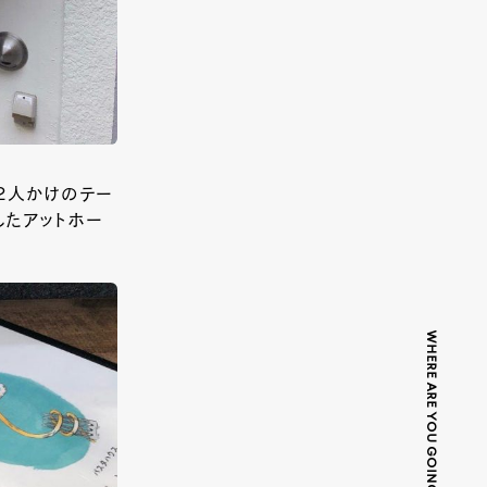
２人かけのテー
したアットホー
WHERE ARE YOU GOING TODAY?