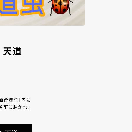
 天道
「仙台浅草」内に
名前に惹かれ、