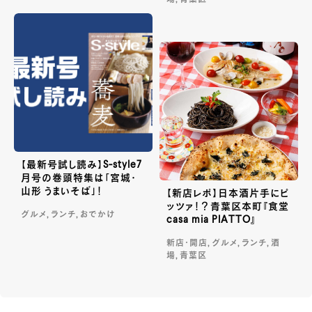
場, 青葉区
【最新号試し読み】S-style7
月号の巻頭特集は「宮城・
山形 うまいそば」！
【新店レポ】日本酒片手にピ
ッツァ！？青葉区本町『食堂
グルメ, ランチ, おでかけ
casa mia PIATTO』
新店・開店, グルメ, ランチ, 酒
場, 青葉区