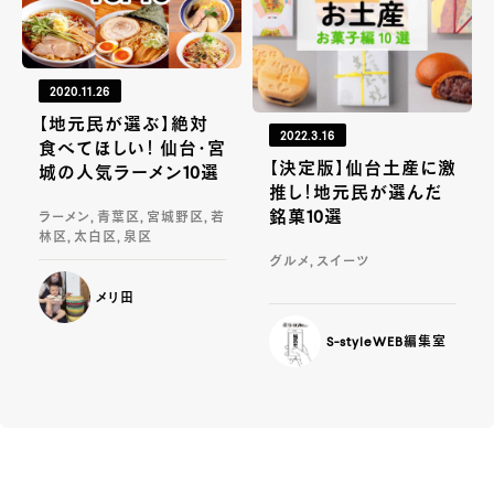
2020.11.26
【地元民が選ぶ】絶対
2022.3.16
食べてほしい！ 仙台・宮
【決定版】仙台土産に激
城の人気ラーメン10選
推し！地元民が選んだ
銘菓10選
ラーメン, 青葉区, 宮城野区, 若
林区, 太白区, 泉区
グルメ, スイーツ
メリ田
S-styleWEB編集室