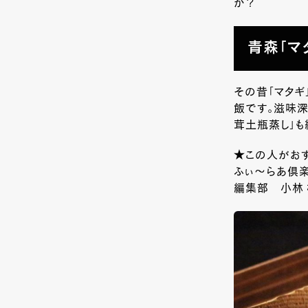
か？
青森「マ
その昔「マタギ
飯です。滋味深
茸土瓶蒸し」も
★この人がおす
ふぃ～らあ倶
編集部 小林 