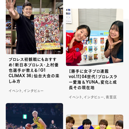
プロレス初観戦にもおすす
め！新日本プロレス・上村優
也選手が教える「G1
【勝手に女子プロ連載
CLIMAX 36」仙台大会の楽
vol.11】04世代！プロレスラ
しみ方
ー愛海＆YUNA。変化と成
長その現在地
イベント, インタビュー
イベント, インタビュー, 青葉区