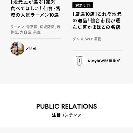
【地元民が選ぶ】絶対
2021.8.31
食べてほしい！ 仙台・宮
【厳選10店】これぞ地元
城の人気ラーメン10選
の逸品！仙台市民が選
んだ笹かまぼこの名店
ラーメン, 青葉区, 宮城野区, 若
林区, 太白区, 泉区
グルメ, WEB連載
メリ田
S-styleWEB編集室
PUBLIC RELATIONS
注目コンテンツ