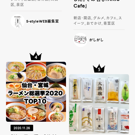
区, 泉区
Cafe』
新店・開店, グルメ, カフェ, ス
S-styleWEB編集室
イーツ, おでかけ, 青葉区
がしがし
2020.11.26