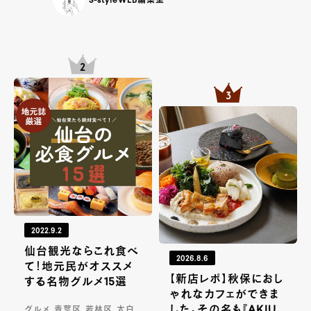
S-styleWEB編集室
2022.9.2
仙台観光ならこれ食べ
2026.8.6
て！地元民がオススメ
【新店レポ】秋保におし
する名物グルメ15選
ゃれなカフェができま
した。その名も『AKIU
グルメ, 青葉区, 若林区, 太白