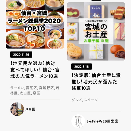
2020.11.26
【地元民が選ぶ】絶対
2022.3.16
食べてほしい！ 仙台・宮
【決定版】仙台土産に激
城の人気ラーメン10選
推し！地元民が選んだ
銘菓10選
ラーメン, 青葉区, 宮城野区, 若
林区, 太白区, 泉区
グルメ, スイーツ
メリ田
S-styleWEB編集室