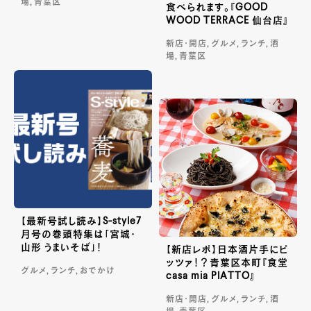
場, 青葉区
食べられます。『GOOD
WOOD TERRACE 仙台店』
新店・開店, グルメ, ランチ, 酒
場, 青葉区
【最新号試し読み】S-style7
月号の巻頭特集は「宮城・
山形 うまいそば」！
【新店レポ】日本酒片手にピ
ッツァ！？青葉区本町『食堂
グルメ, ランチ, おでかけ
casa mia PIATTO』
新店・開店, グルメ, ランチ, 酒