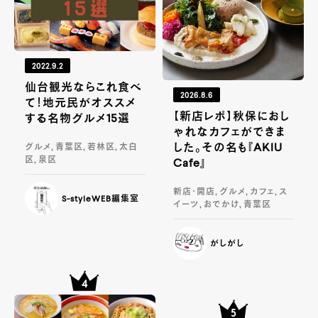
2022.9.2
仙台観光ならこれ食べ
2026.8.6
て！地元民がオススメ
【新店レポ】秋保におし
する名物グルメ15選
ゃれなカフェができま
した。その名も『AKIU
グルメ, 青葉区, 若林区, 太白
区, 泉区
Cafe』
新店・開店, グルメ, カフェ, ス
S-styleWEB編集室
イーツ, おでかけ, 青葉区
がしがし