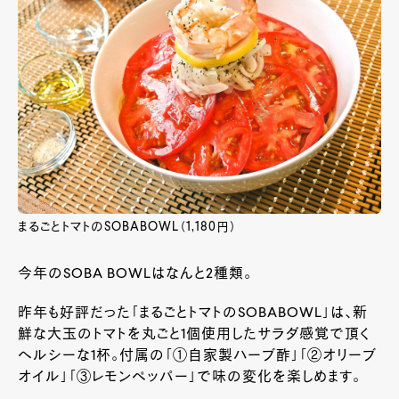
まるごとトマトのSOBABOWL（1,180円）
今年のSOBA BOWLはなんと2種類。
昨年も好評だった「まるごとトマトのSOBABOWL」は、新
鮮な大玉のトマトを丸ごと
1
個使用したサラダ感覚で頂く
ヘルシーな
1
杯。付属の「①自家製ハーブ酢」「②オリーブ
オイル」「③レモンペッパー」で味の変化を楽しめます。