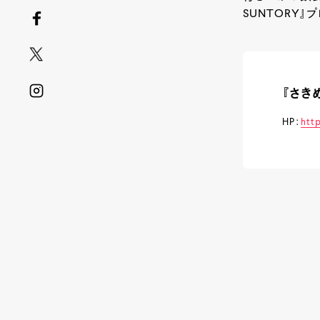
SUNTORY
』プ
『さきめ
HP：
htt