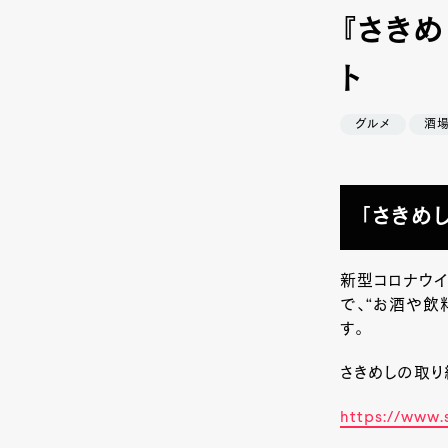
『さきめし
ト
グルメ
酒
「さきめ
新型コロナウ
で、“お酒や飲
す。
さきめしの取
https://www.