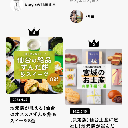
林区, 太白区, 泉区
S-styleWEB編集室
メリ田
2023.4.27
地元民が教える！仙台
2022.3.16
のオススメずんだ餅＆
【決定版】仙台土産に激
スイーツ8選
推し！地元民が選んだ