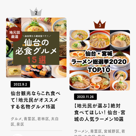
2022.9.2
仙台観光ならこれ食べ
2020.11.26
て！地元民がオススメ
【地元民が選ぶ】絶対
する名物グルメ15選
食べてほしい！ 仙台・宮
城の人気ラーメン10選
グルメ, 青葉区, 若林区, 太白
区, 泉区
ラーメン, 青葉区, 宮城野区, 若