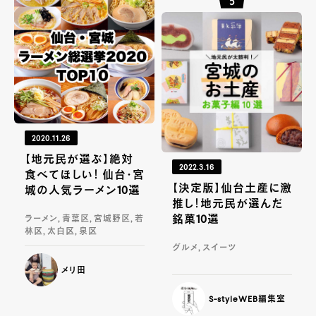
2020.11.26
【地元民が選ぶ】絶対
2022.3.16
食べてほしい！ 仙台・宮
【決定版】仙台土産に激
城の人気ラーメン10選
推し！地元民が選んだ
銘菓10選
ラーメン, 青葉区, 宮城野区, 若
林区, 太白区, 泉区
グルメ, スイーツ
メリ田
S-styleWEB編集室