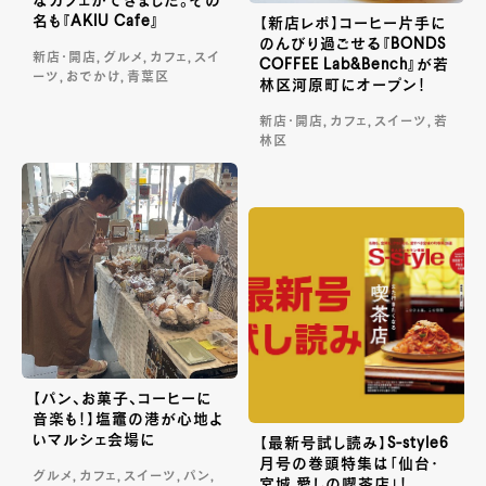
なカフェができました。その
名も『AKIU Cafe』
【新店レポ】コーヒー片手に
のんびり過ごせる『BONDS
新店・開店, グルメ, カフェ, スイ
COFFEE Lab&Bench』が若
ーツ, おでかけ, 青葉区
林区河原町にオープン！
新店・開店, カフェ, スイーツ, 若
林区
【パン、お菓子、コーヒーに
音楽も！】塩竈の港が心地よ
いマルシェ会場に
【最新号試し読み】S-style6
月号の巻頭特集は「仙台・
グルメ, カフェ, スイーツ, パン,
宮城 愛しの喫茶店」！