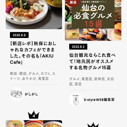
2026.8.6
【新店レポ】秋保におし
2022.9.2
ゃれなカフェができま
仙台観光ならこれ食べ
した。その名も『AKIU
て！地元民がオススメ
Cafe』
する名物グルメ15選
新店・開店, グルメ, カフェ, ス
イーツ, おでかけ, 青葉区
グルメ, 青葉区, 若林区, 太白
区, 泉区
がしがし
S-styleWEB編集室