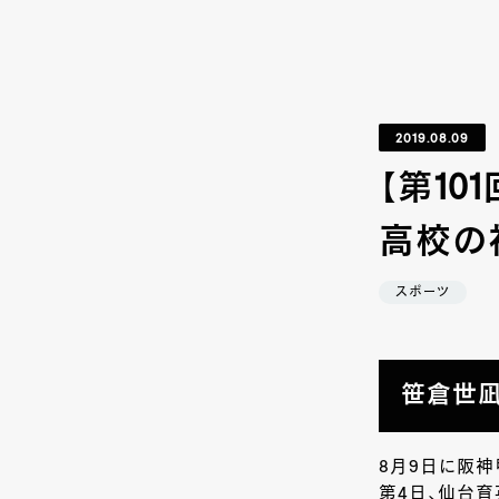
2019.08.09
【第1
高校の
スポーツ
笹倉世凪
8月9日に阪
第4日、仙台育