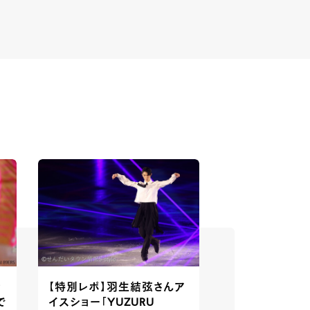
ナ
【特別レポ】羽生結弦さんア
で
イスショー「YUZURU