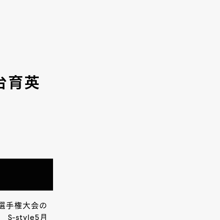
台育英
球選手権大会の
style5月