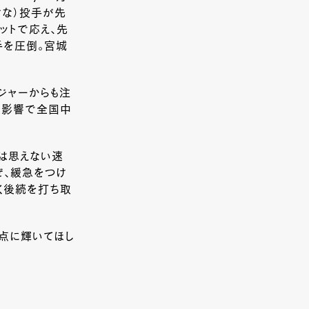
せな）投手が先
ットで応え、先
手を圧倒。宮城
ジャーからも注
の影響で全国中
とは思えない速
ぜ、緩急をつけ
く後続を打ち取
点に輝いてほし