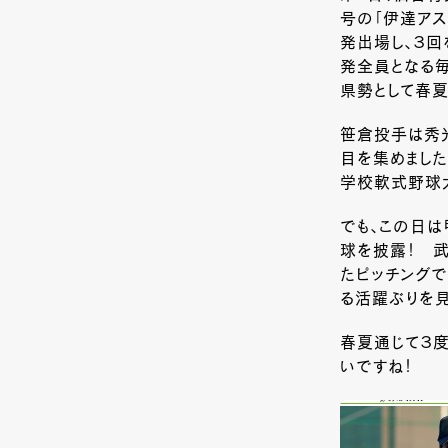
号の「伊達ア
発出場し、３回
発全員となる毎
県勢として春夏
笹倉投手は秀光
目を集めまし
学校軟式野球大
でも、この日は
球を披露！ 
たピッチング
る活躍ぶりを見
春夏通じて３
いですね！