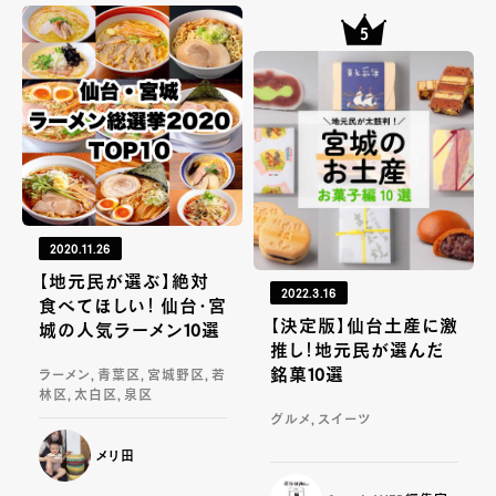
2020.11.26
【地元民が選ぶ】絶対
2022.3.16
食べてほしい！ 仙台・宮
【決定版】仙台土産に激
城の人気ラーメン10選
推し！地元民が選んだ
銘菓10選
ラーメン, 青葉区, 宮城野区, 若
林区, 太白区, 泉区
グルメ, スイーツ
メリ田