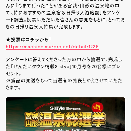
んに「今まで行ったことがある宮城・山形の温泉地の中
で、特におすすめの温泉宿＆日帰り入浴施設」をアンケ
ート調査。投票いただいた皆さんの意見をもとに、とってお
きの日帰り温泉大特集が完成します。
★投票はコチラから！
https://machico.mu/project/detail/1235
アンケートに答えてくださった方の中から抽選で、完成し
た『せんだいタウン情報S-stye』10月号を20名様にプレ
ゼント。
※賞品の発送をもって当選者の発表とかえさせていただ
きます。