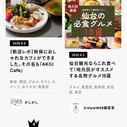
2026.8.6
【新店レポ】秋保におし
2022.9.2
ゃれなカフェができま
仙台観光ならこれ食べ
した。その名も『AKIU
て！地元民がオススメ
Cafe』
する名物グルメ15選
新店・開店, グルメ, カフェ, ス
イーツ, おでかけ, 青葉区
グルメ, 青葉区, 若林区, 太白
区, 泉区
がしがし
S-styleWEB編集室