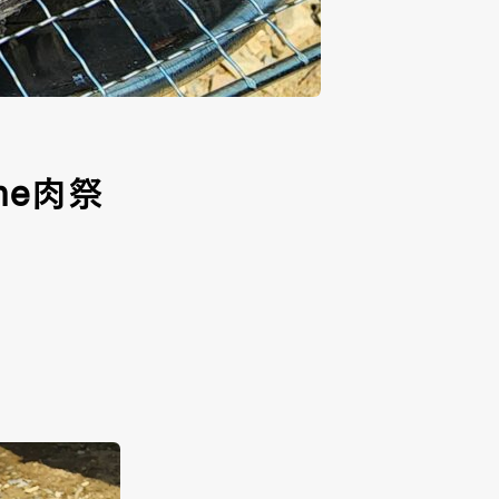
me肉祭
。