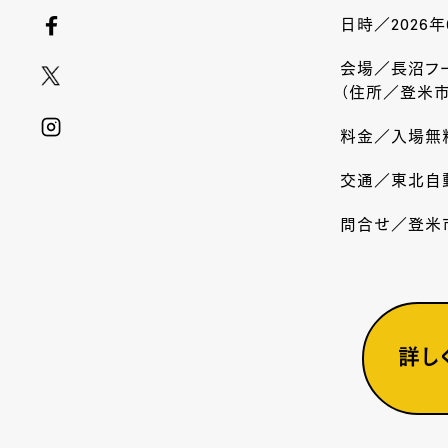
日時／2026年
会場／長沼フ
（住所／登米
料金／入場無
交通／東北自
問合せ／登米
詳し