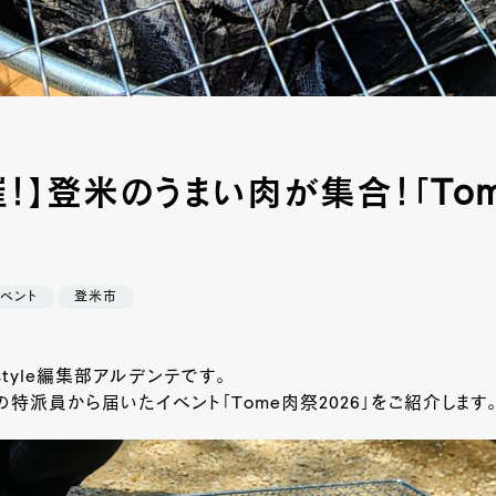
催！】登米のうまい肉が集合！「To
イベント
登米市
style編集部アルデンテです。
の特派員から届いたイベント「
Tome
肉祭
2026
」をご紹介します