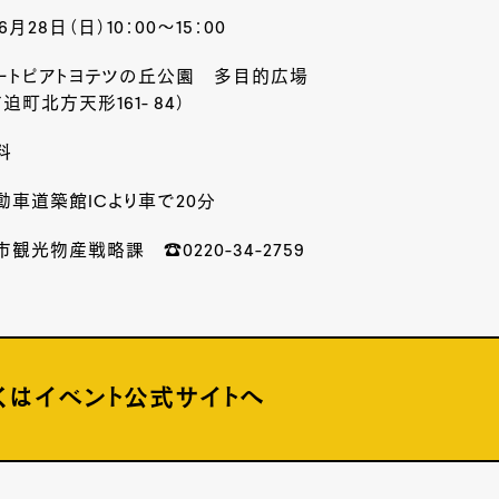
6
月
28
日（日）
10
：
00
～
15
：
00
ートピアトヨテツの丘公園 多目的広場
市迫町北方天形
161- 84
）
料
動車道築館
IC
より車で
20
分
市観光物産戦略課 ☎
0220-34-2759
くはイベント公式サイトへ