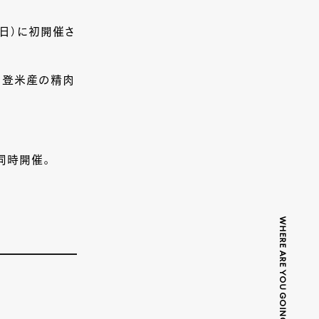
日（日）に初開催さ
、登米産の精肉
同時開催。
WHERE ARE YOU GOING TODAY?