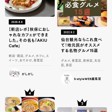
2026.8.6
【新店レポ】秋保におし
2022.9.2
ゃれなカフェができま
仙台観光ならこれ食べ
した。その名も『AKIU
て！地元民がオススメ
Cafe』
する名物グルメ15選
新店・開店, グルメ, カフェ, ス
イーツ, おでかけ, 青葉区
グルメ, 青葉区, 若林区, 太白
区, 泉区
がしがし
S-styleWEB編集室