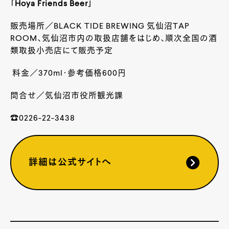
「Hoya Friends Beer」
販売場所／
BLACK TIDE BREWING
気仙沼
TAP
ROOM
、気仙沼市内の取扱店舗をはじめ、順次全国の酒
類取扱小売店にて販売予定
料金／
370ml
・参考価格
600
円
問合せ／気仙沼市役所観光課
☎0226-22-3438
詳細は公式サイトへ