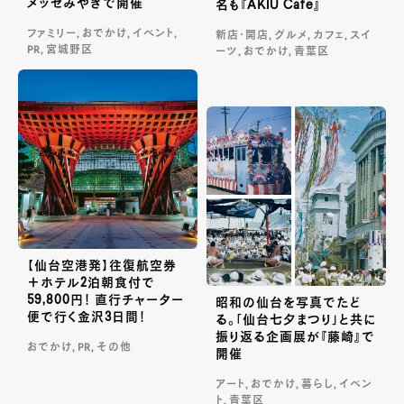
メッセみやぎで開催
名も『AKIU Cafe』
ファミリー, おでかけ, イベント,
新店・開店, グルメ, カフェ, スイ
PR, 宮城野区
ーツ, おでかけ, 青葉区
【仙台空港発】往復航空券
＋ホテル2泊朝食付で
59,800円！ 直行チャーター
昭和の仙台を写真でたど
便で行く金沢3日間！
る。「仙台七夕まつり」と共に
振り返る企画展が『藤崎』で
おでかけ, PR, その他
開催
アート, おでかけ, 暮らし, イベン
ト, 青葉区