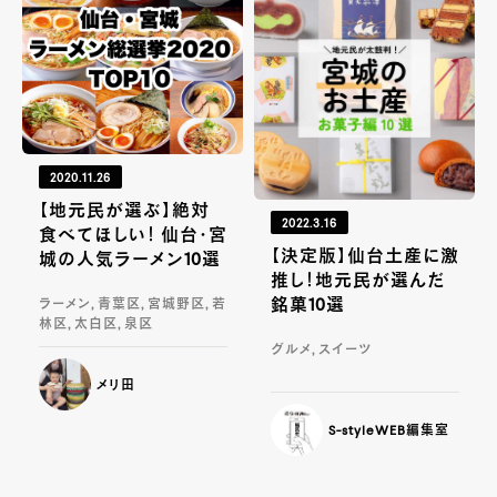
2020.11.26
【地元民が選ぶ】絶対
2022.3.16
食べてほしい！ 仙台・宮
【決定版】仙台土産に激
城の人気ラーメン10選
推し！地元民が選んだ
銘菓10選
ラーメン, 青葉区, 宮城野区, 若
林区, 太白区, 泉区
グルメ, スイーツ
メリ田
S-styleWEB編集室