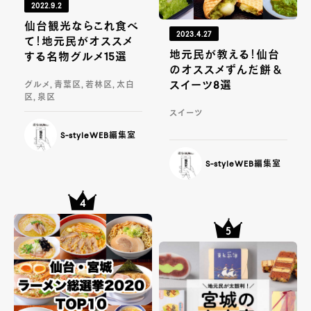
2022.9.2
仙台観光ならこれ食べ
2023.4.27
て！地元民がオススメ
地元民が教える！仙台
する名物グルメ15選
のオススメずんだ餅＆
スイーツ8選
グルメ, 青葉区, 若林区, 太白
区, 泉区
スイーツ
S-styleWEB編集室
S-styleWEB編集室