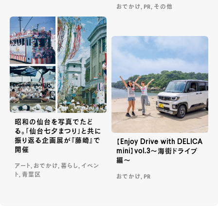
おでかけ, PR, その他
昭和の仙台を写真でたど
る。「仙台七夕まつり」と共に
振り返る企画展が『藤崎』で
【Enjoy Drive with DELICA
開催
mini】vol.3～海街ドライブ
編～
アート, おでかけ, 暮らし, イベン
ト, 青葉区
おでかけ, PR