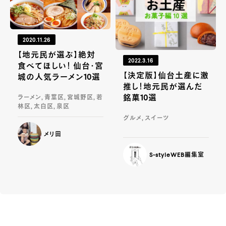
2020.11.26
【地元民が選ぶ】絶対
2022.3.16
食べてほしい！ 仙台・宮
【決定版】仙台土産に激
城の人気ラーメン10選
推し！地元民が選んだ
銘菓10選
ラーメン, 青葉区, 宮城野区, 若
林区, 太白区, 泉区
グルメ, スイーツ
メリ田
S-styleWEB編集室