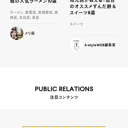
地元民が教える！仙台
城の人気ラーメン10選
のオススメずんだ餅＆
スイーツ8選
ラーメン, 青葉区, 宮城野区, 若
林区, 太白区, 泉区
スイーツ
メリ田
S-styleWEB編集室
PUBLIC RELATIONS
注目コンテンツ