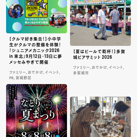
【クルマ好き集合！】小中学
生がクルマの整備を体験！
「ジュニアメカニック2026
【夏はビールで乾杯！】多賀
in 東北」9月12日・13日に夢
城ビアサミット 2026
メッセみやぎで開催
ファミリー, おでかけ, イベント,
ファミリー, おでかけ, イベント,
多賀城市
PR, 宮城野区