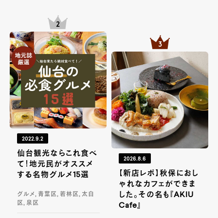
2022.9.2
仙台観光ならこれ食べ
2026.8.6
て！地元民がオススメ
【新店レポ】秋保におし
する名物グルメ15選
ゃれなカフェができま
した。その名も『AKIU
グルメ, 青葉区, 若林区, 太白
区, 泉区
Cafe』