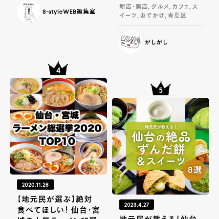
新店・開店, グルメ, カフェ, ス
S-styleWEB編集室
イーツ, おでかけ, 青葉区
がしがし
2020.11.26
【地元民が選ぶ】絶対
2023.4.27
食べてほしい！ 仙台・宮