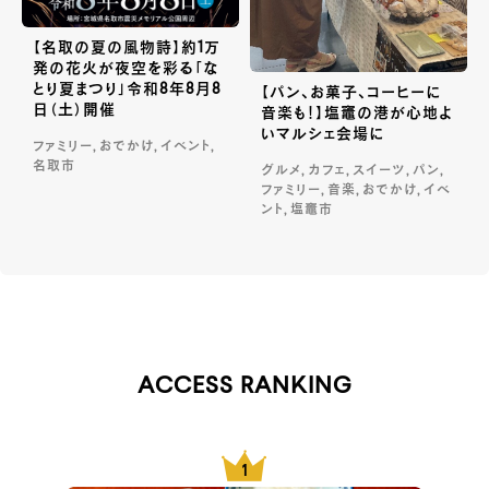
【名取の夏の風物詩】約1万
発の花火が夜空を彩る「な
とり夏まつり」令和8年8月8
【パン、お菓子、コーヒーに
日（土）開催
音楽も！】塩竈の港が心地よ
いマルシェ会場に
ファミリー, おでかけ, イベント,
名取市
グルメ, カフェ, スイーツ, パン,
ファミリー, 音楽, おでかけ, イベ
ント, 塩竈市
ACCESS RANKING