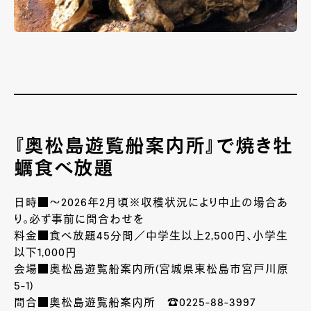
『奥松島遊覧船案内所』で焼き牡
蠣食べ放題
日時■～2026年2月頃※収穫状況により中止の場合あ
り。必ず事前に問合わせを
料金■食べ放題45分間／中学生以上2,500円、小学生
以下1,000円
会場■奥松島遊覧船案内所(宮城県東松島市宮戸川原
5-1)
問合■奥松島遊覧船案内所 ☎0225-88-3997