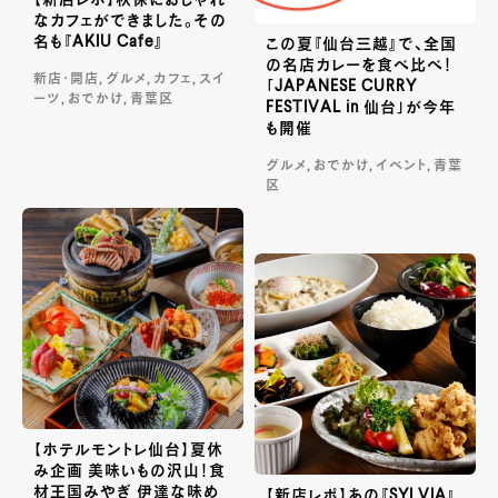
なカフェができました。その
名も『AKIU Cafe』
この夏『仙台三越』で、全国
の名店カレーを食べ比べ！
新店・開店, グルメ, カフェ, スイ
「JAPANESE CURRY
ーツ, おでかけ, 青葉区
FESTIVAL in 仙台」が今年
も開催
グルメ, おでかけ, イベント, 青葉
区
【ホテルモントレ仙台】夏休
み企画 美味いもの沢山！食
材王国みやぎ 伊達な味め
【新店レポ】あの『SYLVIA』