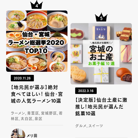
2020.11.26
【地元民が選ぶ】絶対
2022.3.16
食べてほしい！ 仙台・宮
【決定版】仙台土産に激
城の人気ラーメン10選
推し！地元民が選んだ
銘菓10選
ラーメン, 青葉区, 宮城野区, 若
林区, 太白区, 泉区
グルメ, スイーツ
メリ田