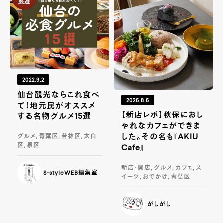
2022.9.2
仙台観光ならこれ食べ
2026.8.6
て！地元民がオススメ
【新店レポ】秋保におし
する名物グルメ15選
ゃれなカフェができま
した。その名も『AKIU
グルメ, 青葉区, 若林区, 太白
区, 泉区
Cafe』
新店・開店, グルメ, カフェ, ス
S-styleWEB編集室
イーツ, おでかけ, 青葉区
がしがし