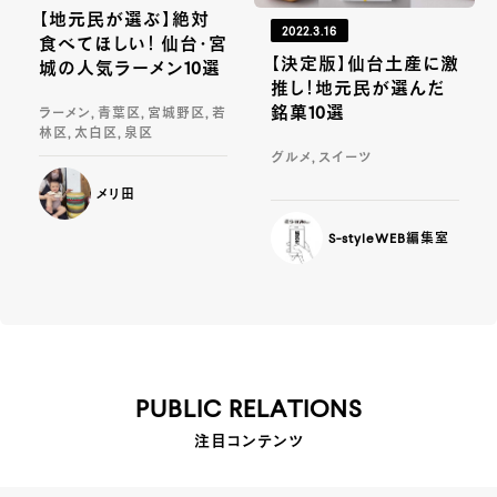
【地元民が選ぶ】絶対
2022.3.16
食べてほしい！ 仙台・宮
【決定版】仙台土産に激
城の人気ラーメン10選
推し！地元民が選んだ
銘菓10選
ラーメン, 青葉区, 宮城野区, 若
林区, 太白区, 泉区
グルメ, スイーツ
メリ田
S-styleWEB編集室
PUBLIC RELATIONS
注目コンテンツ