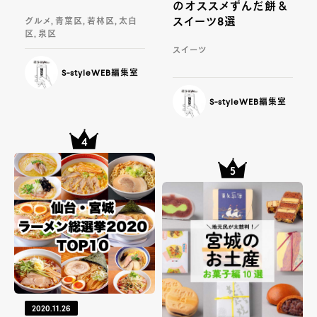
のオススメずんだ餅＆
スイーツ8選
グルメ, 青葉区, 若林区, 太白
区, 泉区
スイーツ
S-styleWEB編集室
S-styleWEB編集室
2020.11.26