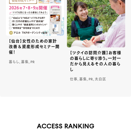
【仙台】女性のための家計
改善＆資産形成セミナー開
催！
【ツクイの訪問介護】お客様
の暮らしに寄り添う。一対一
暮らし, 募集, PR
だから見えるその人の暮ら
し
仕事, 募集, PR, 太白区
ACCESS RANKING