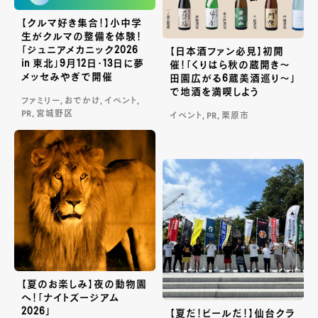
【クルマ好き集合！】小中学
生がクルマの整備を体験！
「ジュニアメカニック2026
【日本酒ファン必見】初開
in 東北」9月12日・13日に夢
催！「くりはら秋の蔵開き〜
メッセみやぎで開催
田園広がる6蔵美酒巡り〜」
で地酒を満喫しよう
ファミリー, おでかけ, イベント,
PR, 宮城野区
イベント, PR, 栗原市
【夏のお楽しみ】夜の動物園
へ！「ナイトズージアム
2026」
【夏だ！ビールだ！】仙台クラ