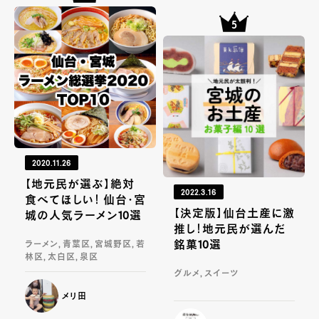
2020.11.26
【地元民が選ぶ】絶対
2022.3.16
食べてほしい！ 仙台・宮
【決定版】仙台土産に激
城の人気ラーメン10選
推し！地元民が選んだ
銘菓10選
ラーメン, 青葉区, 宮城野区, 若
林区, 太白区, 泉区
グルメ, スイーツ
メリ田