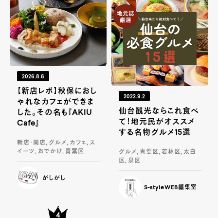
2026.8.6
【新店レポ】秋保におし
2022.9.2
ゃれなカフェができま
仙台観光ならこれ食べ
した。その名も『AKIU
て！地元民がオススメ
Cafe』
する名物グルメ15選
新店・開店, グルメ, カフェ, ス
イーツ, おでかけ, 青葉区
グルメ, 青葉区, 若林区, 太白
区, 泉区
がしがし
S-styleWEB編集室