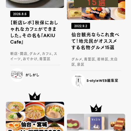
2026.8.6
【新店レポ】秋保におし
2022.9.2
ゃれなカフェができま
仙台観光ならこれ食べ
した。その名も『AKIU
て！地元民がオススメ
Cafe』
する名物グルメ15選
新店・開店, グルメ, カフェ, ス
イーツ, おでかけ, 青葉区
グルメ, 青葉区, 若林区, 太白
区, 泉区
がしがし
S-styleWEB編集室