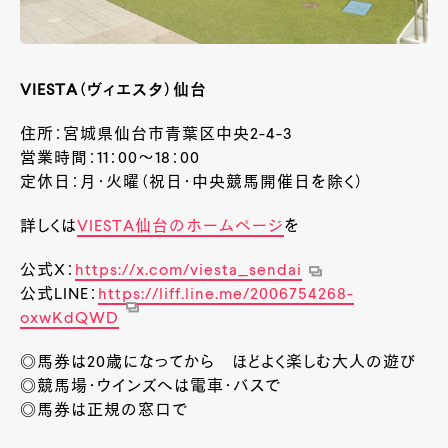
VIESTA（ヴィエスタ）仙台
住所：宮城県仙台市青葉区中央2-4-3
営業時間：11：00～18：00
定休日：月・火曜（祝日・中央競馬開催日を除く）
詳しくは
VIESTA仙台のホームページ
を
公式X：
https://x.com/viesta_sendai
公式LINE：
https://liff.line.me/2006754268-
oxwKdQWD
◎馬券は20歳になってから ほどよく楽しむ大人の遊び
◎競馬場・ウインズへは電車・バスで
◎馬券は正規の窓口で