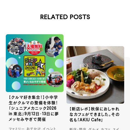
RELATED POSTS
【クルマ好き集合！】小中学
生がクルマの整備を体験！
「ジュニアメカニック2026
【新店レポ】秋保におしゃれ
in 東北」9月12日・13日に夢
なカフェができました。その
メッセみやぎで開催
名も『AKIU Cafe』
ファミリー, おでかけ, イベント,