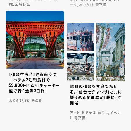
新店・開店, グルメ, カフェ, スイ
PR, 宮城野区
ーツ, おでかけ, 青葉区
【仙台空港発】往復航空券
＋ホテル2泊朝食付で
59,800円！ 直行チャーター
昭和の仙台を写真でたど
便で行く金沢3日間！
る。「仙台七夕まつり」と共に
振り返る企画展が『藤崎』で
おでかけ, PR, その他
開催
アート, おでかけ, 暮らし, イベン
ト, 青葉区