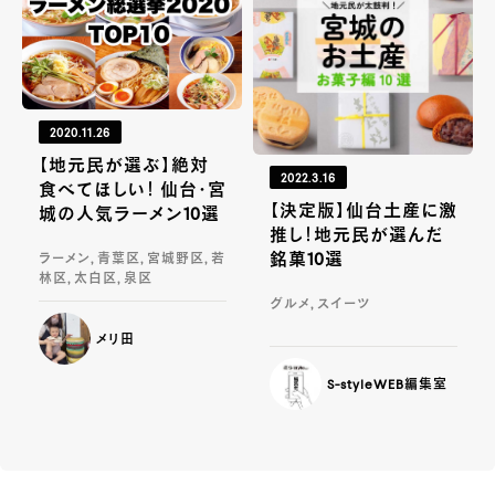
2020.11.26
【地元民が選ぶ】絶対
2022.3.16
食べてほしい！ 仙台・宮
【決定版】仙台土産に激
城の人気ラーメン10選
推し！地元民が選んだ
銘菓10選
ラーメン, 青葉区, 宮城野区, 若
林区, 太白区, 泉区
グルメ, スイーツ
メリ田
S-styleWEB編集室