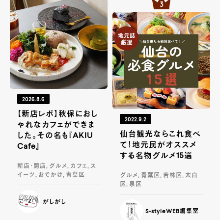
2026.8.6
【新店レポ】秋保におし
2022.9.2
ゃれなカフェができま
仙台観光ならこれ食べ
した。その名も『AKIU
て！地元民がオススメ
Cafe』
する名物グルメ15選
新店・開店, グルメ, カフェ, ス
イーツ, おでかけ, 青葉区
グルメ, 青葉区, 若林区, 太白
区, 泉区
がしがし
S-styleWEB編集室