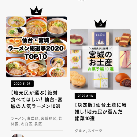
2020.11.26
【地元民が選ぶ】絶対
2022.3.16
食べてほしい！ 仙台・宮
【決定版】仙台土産に激
城の人気ラーメン10選
推し！地元民が選んだ
銘菓10選
ラーメン, 青葉区, 宮城野区, 若
林区, 太白区, 泉区
グルメ, スイーツ