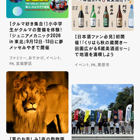
【クルマ好き集合！】小中学
生がクルマの整備を体験！
「ジュニアメカニック2026
【日本酒ファン必見】初開
in 東北」9月12日・13日に夢
催！「くりはら秋の蔵開き〜
メッセみやぎで開催
田園広がる6蔵美酒巡り〜」
で地酒を満喫しよう
ファミリー, おでかけ, イベント,
PR, 宮城野区
イベント, PR, 栗原市
【夏のお楽しみ】夜の動物園