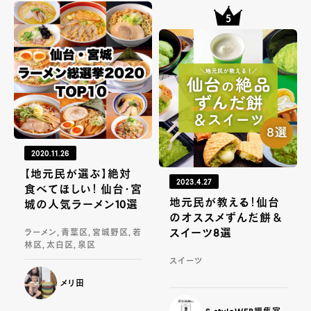
2020.11.26
【地元民が選ぶ】絶対
2023.4.27
食べてほしい！ 仙台・宮
地元民が教える！仙台
城の人気ラーメン10選
のオススメずんだ餅＆
スイーツ8選
ラーメン, 青葉区, 宮城野区, 若
林区, 太白区, 泉区
スイーツ
メリ田