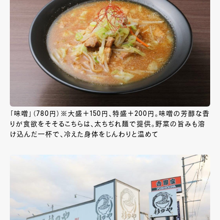
「味噌」（780円）※大盛＋150円、特盛＋200円。味噌の芳醇な香
りが食欲をそそるこちらは、太ちぢれ麺で提供。野菜の旨みも溶
け込んだ一杯で、冷えた身体をじんわりと温めて