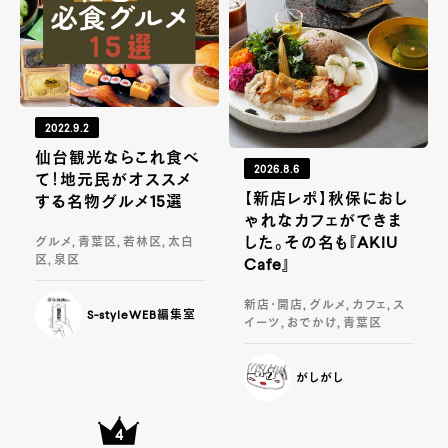
2022.9.2
仙台観光ならこれ食べ
2026.8.6
て！地元民がオススメ
【新店レポ】秋保におし
する名物グルメ15選
ゃれなカフェができま
した。その名も『AKIU
グルメ, 青葉区, 若林区, 太白
区, 泉区
Cafe』
新店・開店, グルメ, カフェ, ス
S-styleWEB編集室
イーツ, おでかけ, 青葉区
がしがし