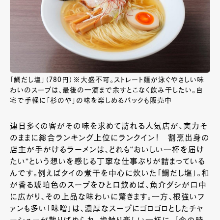
「鯛だし塩」（780円）※大盛不可。ストレート麺が泳ぐやさしい味
わいのスープは、最後の一滴まで余すとこなく飲み干したい。自
宅で手軽に「杉のや」の味を楽しめるパックも販売中
連日多くの客がその味を求めて訪れる人気店が、実力そ
のままに総合ランキング上位にランクイン！ 割烹出身の
店主が手がけるラーメンは、どれも“おいしい一杯を届け
たい”という想いを感じる丁寧な仕事ぶりが詰まっている
んです。例えばタイの煮干を中心に炊いた「鯛だし塩」。和
が香る琥珀色のスープをひと口飲めば、魚介ダシが口中
に広がり、その上品な味わいに驚きます。一方、根強いフ
ァンも多い「味噌」は、濃厚なスープにゴロゴロとしたチャ