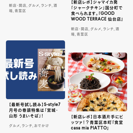
【新店レポ】ジャマイカ発
新店・開店, グルメ, ランチ, 酒
「ジャークチキン」国分町で
場, 青葉区
食べられます。『GOOD
WOOD TERRACE 仙台店』
新店・開店, グルメ, ランチ, 酒
場, 青葉区
【最新号試し読み】S-style7
月号の巻頭特集は「宮城・
山形 うまいそば」！
【新店レポ】日本酒片手にピ
ッツァ！？青葉区本町『食堂
グルメ, ランチ, おでかけ
casa mia PIATTO』