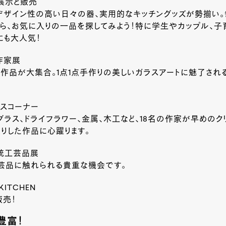
展示と販売
デザイン性の高い日々の器、実用的なキッチングッズが勢揃い
ら、お気に入りの一品を探してみよう！特に学生やカップル、子
にも大人気！
作家展
作品が大集合。1点1点手作りの美しいガラスアートに魅了され
スコーナー
グラス、ドライフラワー、金属、木工など、18名の作家が早めのク
りした作品に心躍ります。
統工芸品展
芸品に触れられる貴重な機会です。
 KITCHEN
販売！
豊富！