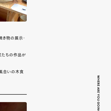
焼き物の展示・
作家たちの作品が
な風合いの木食
WHERE ARE YOU GOING TODAY?