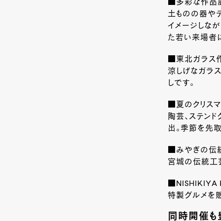
■多彩な作品
土ものの器や
イメージしなが
た若い来場者
■東北ガラス
涼しげなガラス
しです。
■夏のクリスマ
陶芸、ステンド
出。季節を先取
■みやぎの伝
宮城の伝統工
■NISHIKIYA
特製グルメを
同時開催も