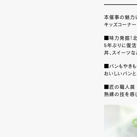
本催事の魅力は
キッズコーナー
■味力発掘！
5年ぶりに復活
丼、スイーツな
■パンもやきも
おいしいパンと
■匠の職人展
熟練の技を感