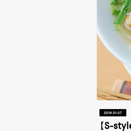
2019.01.07
【S-s