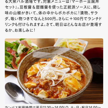
る大衆バル酒場です。対象メニューは「マーボー豆腐丼
セット」。豆板醤＆甜麺醤を使った正統派ソースに、隠し
味の山椒がきいて、体の中からポカポカに！漬物、サラ
ダ、吸い物つきでなんと500円。さらに＋100円でランチド
リンクも付けられますよ。さて、明日はどんなお店が登場す
るか、お楽しみに！
ランパス利用時間は平日11:30～14:00LO、土・日・祝日14:00～