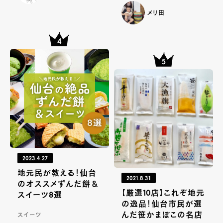
メリ田
2023.4.27
地元民が教える！仙台
2021.8.31
のオススメずんだ餅＆
【厳選10店】これぞ地元
スイーツ8選
の逸品！仙台市民が選
んだ笹かまぼこの名店
スイーツ