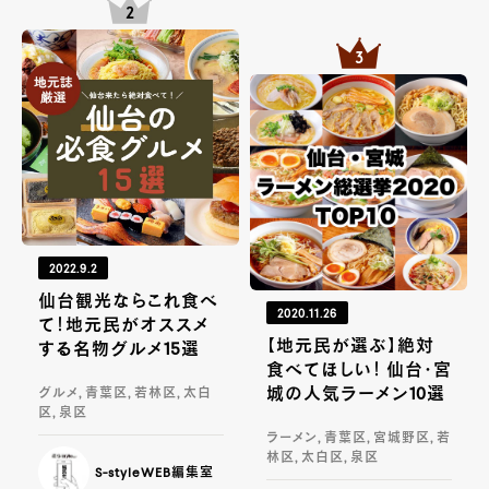
2022.9.2
仙台観光ならこれ食べ
2020.11.26
て！地元民がオススメ
【地元民が選ぶ】絶対
する名物グルメ15選
食べてほしい！ 仙台・宮
城の人気ラーメン10選
グルメ, 青葉区, 若林区, 太白
区, 泉区
ラーメン, 青葉区, 宮城野区, 若
林区, 太白区, 泉区
S-styleWEB編集室