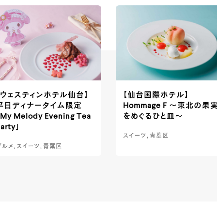
【ウェスティンホテル仙台】
【仙台国際ホテル】
平日ディナータイム限定
Hommage F ～東北の果
My Melody Evening Tea
をめぐるひと皿～
arty」
スイーツ, 青葉区
グルメ, スイーツ, 青葉区