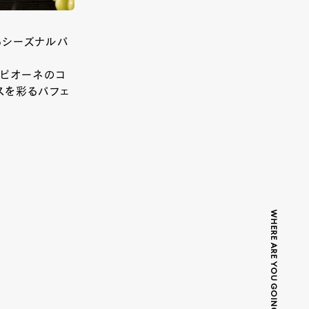
るシーズナルパ
やピオーネのコ
スを彩るパフェ
WHERE ARE YOU GOING TODAY?