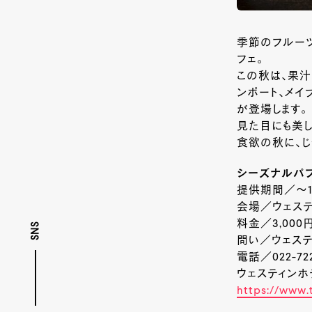
季節のフルー
フェ。
この秋は、果汁
ンポート、メイ
が登場します。
見た目にも美し
食欲の秋に、じ
シーズナルパ
提供期間／～11月
会場／ウェス
料金／3,000
SNS
問い／ウェス
電話／022-722
ウェスティン
https://www.