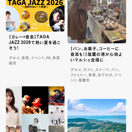
【カレー×音楽】TAGA
JAZZ 2026で熱い夏を過ご
そう！
【パン、お菓子、コーヒーに
音楽も！】塩竈の港が心地よ
グルメ, 音楽, イベント, PR, 多賀
いマルシェ会場に
城市
グルメ, カフェ, スイーツ, パン,
ファミリー, 音楽, おでかけ, イベ
ント, 塩竈市