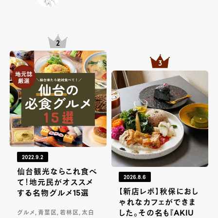
2022.9.2
仙台観光ならこれ食べ
2026.8.6
て！地元民がオススメ
【新店レポ】秋保におし
する名物グルメ15選
ゃれなカフェができま
した。その名も『AKIU
グルメ, 青葉区, 若林区, 太白