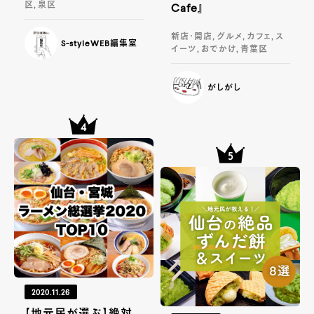
区, 泉区
Cafe』
新店・開店, グルメ, カフェ, ス
S-styleWEB編集室
イーツ, おでかけ, 青葉区
がしがし
2020.11.26
【地元民が選ぶ】絶対