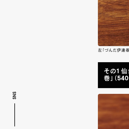
左「づんだ伊達巻」
その1 
巻」（54
SNS