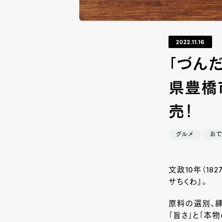
2022.11.16
「づんだ
県豊橋
売！
グルメ
お
文政
10
年（
182
サちくわ』。
原料の選別、
「旨さ」と「本