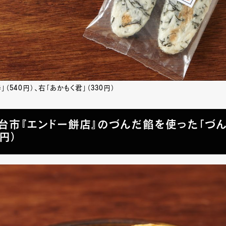
（540円）、右「あかもく君」（330円）
仙台市『エンドー餅店』のづんだ餡を使った「づ
0円）