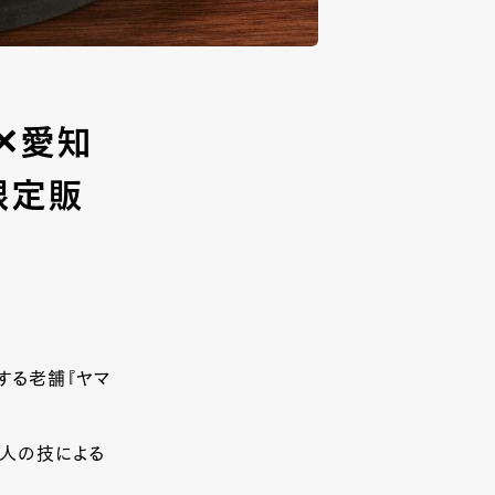
県✕愛知
限定販
する老舗『ヤマ
人の技による