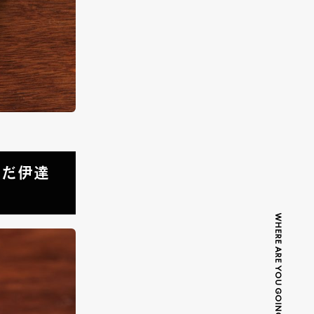
んだ伊達
WHERE ARE YOU GOING TODAY?