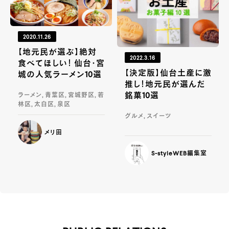
2020.11.26
【地元民が選ぶ】絶対
2022.3.16
食べてほしい！ 仙台・宮
【決定版】仙台土産に激
城の人気ラーメン10選
推し！地元民が選んだ
銘菓10選
ラーメン, 青葉区, 宮城野区, 若
林区, 太白区, 泉区
グルメ, スイーツ
メリ田
S-styleWEB編集室