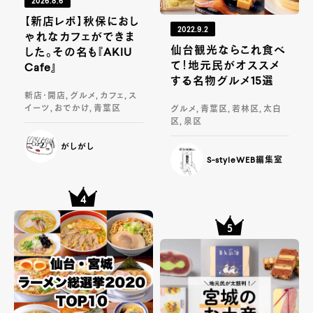
2026.8.6
【新店レポ】秋保におし
2022.9.2
ゃれなカフェができま
仙台観光ならこれ食べ
した。その名も『AKIU
て！地元民がオススメ
Cafe』
する名物グルメ15選
新店・開店, グルメ, カフェ, ス
イーツ, おでかけ, 青葉区
グルメ, 青葉区, 若林区, 太白
区, 泉区
がしがし
S-styleWEB編集室