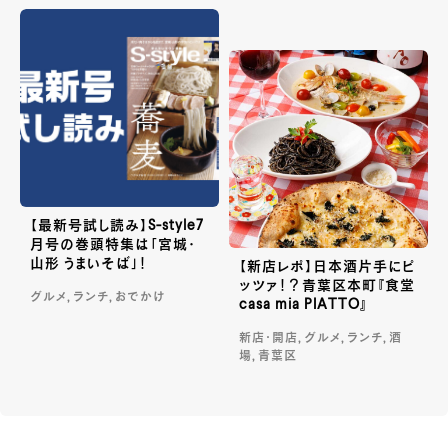
【最新号試し読み】S-style7
月号の巻頭特集は「宮城・
山形 うまいそば」！
【新店レポ】日本酒片手にピ
ッツァ！？青葉区本町『食堂
グルメ, ランチ, おでかけ
casa mia PIATTO』
新店・開店, グルメ, ランチ, 酒
場, 青葉区