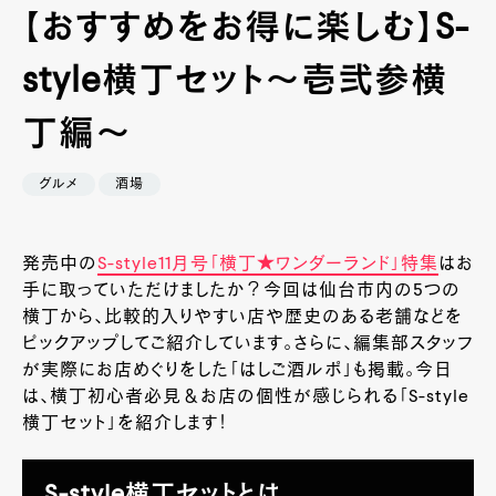
【おすすめをお得に楽しむ】S-
style横丁セット～壱弐参横
丁編～
グルメ
酒場
発売中の
S-style11
月号「横丁★ワンダーランド」特集
はお
手に取っていただけましたか？今回は仙台市内の
5
つの
横丁から、比較的入りやすい店や歴史のある老舗などを
ピックアップしてご紹介しています。さらに、編集部スタッフ
が実際にお店めぐりをした「はしご酒ルポ」も掲載。今日
は、横丁初心者必見＆お店の個性が感じられる「
S-style
横丁セット」を紹介します！
S-style横丁セットとは