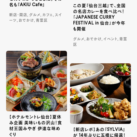
名も『AKIU Cafe』
この夏『仙台三越』で、全国
の名店カレーを食べ比べ！
新店・開店, グルメ, カフェ, スイ
「JAPANESE CURRY
ーツ, おでかけ, 青葉区
FESTIVAL in 仙台」が今年
も開催
グルメ, おでかけ, イベント, 青葉
区
【ホテルモントレ仙台】夏休
み企画 美味いもの沢山！食
材王国みやぎ 伊達な味め
【新店レポ】あの『SYLVIA』
ぐり
が 14年ぶりに五橋に帰還！