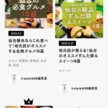
2022.9.2
仙台観光ならこれ食べ
2023.4.27
て！地元民がオススメ
地元民が教える！仙台
する名物グルメ15選
のオススメずんだ餅＆
スイーツ8選
グルメ, 青葉区, 若林区, 太白
区, 泉区
スイーツ
S-styleWEB編集室
S-styleWEB編集室