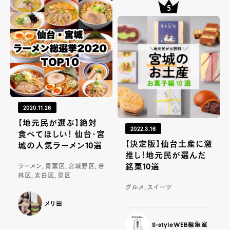
2020.11.26
【地元民が選ぶ】絶対
2022.3.16
食べてほしい！ 仙台・宮
【決定版】仙台土産に激
城の人気ラーメン10選
推し！地元民が選んだ
銘菓10選
ラーメン, 青葉区, 宮城野区, 若
林区, 太白区, 泉区
グルメ, スイーツ
メリ田
S-styleWEB編集室