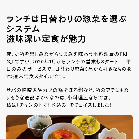
ランチは日替わりの惣菜を選ぶ
システム
滋味深い定食が魅力
夜、お酒を楽しみながらつまみを味わう小料理屋の『和
久』ですが、2020年
1
月からランチの営業もスタート！ 平
日のみのサービスで、日替わり惣菜
3
品から好きなものを
1
つ選ぶ定食スタイルです。
サバの味噌煮やカブの鶏そぼろ餡など、酒のアテにもな
りそうな逸品ばかりなのは、小料理屋ならでは。
私は「チキンのトマト煮込み」をチョイスしました！