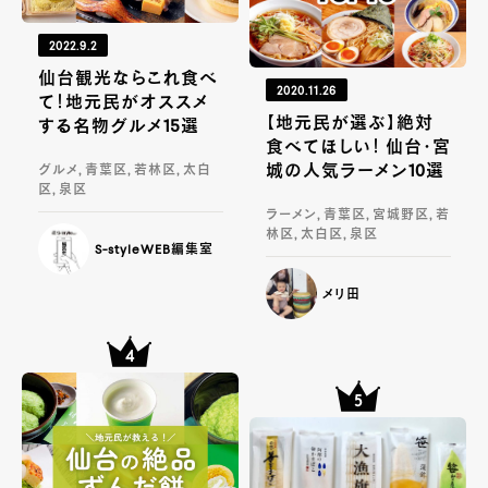
2022.9.2
仙台観光ならこれ食べ
2020.11.26
て！地元民がオススメ
【地元民が選ぶ】絶対
する名物グルメ15選
食べてほしい！ 仙台・宮
城の人気ラーメン10選
グルメ, 青葉区, 若林区, 太白
区, 泉区
ラーメン, 青葉区, 宮城野区, 若
林区, 太白区, 泉区
S-styleWEB編集室
メリ田