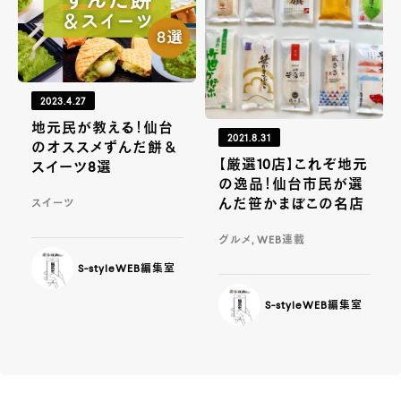
2023.4.27
地元民が教える！仙台
2021.8.31
のオススメずんだ餅＆
【厳選10店】これぞ地元
スイーツ8選
の逸品！仙台市民が選
んだ笹かまぼこの名店
スイーツ
グルメ, WEB連載
S-styleWEB編集室
S-styleWEB編集室