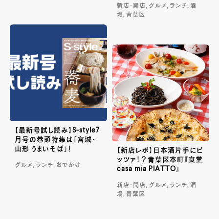
新店・開店, グルメ, ランチ, 酒
場, 青葉区
【最新号試し読み】S-style7
月号の巻頭特集は「宮城・
山形 うまいそば」！
【新店レポ】日本酒片手にピ
ッツァ！？青葉区本町『食堂
グルメ, ランチ, おでかけ
casa mia PIATTO』
新店・開店, グルメ, ランチ, 酒
場, 青葉区