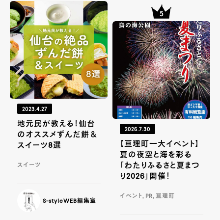
2023.4.27
地元民が教える！仙台
2026.7.30
のオススメずんだ餅＆
【亘理町一大イベント】
スイーツ8選
夏の夜空と海を彩る
「わたりふるさと夏まつ
スイーツ
り2026」開催！
イベント, PR, 亘理町
S-styleWEB編集室