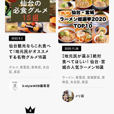
2022.9.2
仙台観光ならこれ食べ
2020.11.26
て！地元民がオススメ
【地元民が選ぶ】絶対
する名物グルメ15選
食べてほしい！ 仙台・宮
城の人気ラーメン10選
グルメ, 青葉区, 若林区, 太白
区, 泉区
ラーメン, 青葉区, 宮城野区, 若
林区, 太白区, 泉区
S-styleWEB編集室
メリ田