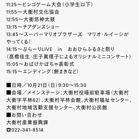
11:25～ビンゴゲーム大会（小学生以下）
11:55～大衡村文化協会
12:55～大衡悠神太鼓
13:15～チアダンスショー
13:45～スーパーマリオブラザーズ マリオ・ルイージが
やってくる！
14:15～ぶらーりLIVE in おおひらふるさと祭り
（高橋佳生・庄子眞理子によるオリジナルミニコンサート）
15:05～おばけかぼちゃ表彰式
15:15～エンディング（餅まきなど）
■日時／10月21日（日）9:30～15:30
■会場／メインステージ：大衡村役場前駐車場（大衡村
大衡字平林62）、大衡村平林会館、大衡村福祉センター、
大衡村地域活動支援センター、大衡村公民館
■お問い合わせ
大衡村産業振興課
☎022-341-8514