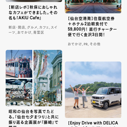
【新店レポ】秋保におしゃれ
なカフェができました。その
名も『AKIU Cafe』
【仙台空港発】往復航空券
＋ホテル2泊朝食付で
新店・開店, グルメ, カフェ, スイ
59,800円！ 直行チャーター
ーツ, おでかけ, 青葉区
便で行く金沢3日間！
おでかけ, PR, その他
昭和の仙台を写真でたど
る。「仙台七夕まつり」と共に
振り返る企画展が『藤崎』で
【Enjoy Drive with DELICA