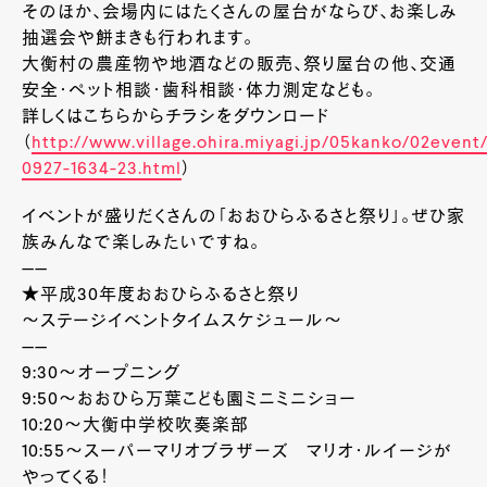
そのほか、会場内にはたくさんの屋台がならび、お楽しみ
抽選会や餅まきも行われます。
大衡村の農産物や地酒などの販売、祭り屋台の他、交通
安全・ペット相談・歯科相談・体力測定なども。
詳しくはこちらからチラシをダウンロード
（
http://www.village.ohira.miyagi.jp/05kanko/02event
0927-1634-23.html
）
イベントが盛りだくさんの「おおひらふるさと祭り」。ぜひ家
族みんなで楽しみたいですね。
——
★平成30年度おおひらふるさと祭り
～ステージイベントタイムスケジュール～
——
9:30～オープニング
9:50～おおひら万葉こども園ミニミニショー
10:20～大衡中学校吹奏楽部
10:55～スーパーマリオブラザーズ マリオ・ルイージが
やってくる！