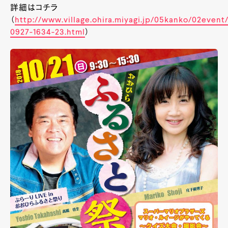
詳細はコチラ
（
http://www.village.ohira.miyagi.jp/05kanko/02event
0927-1634-23.html
）