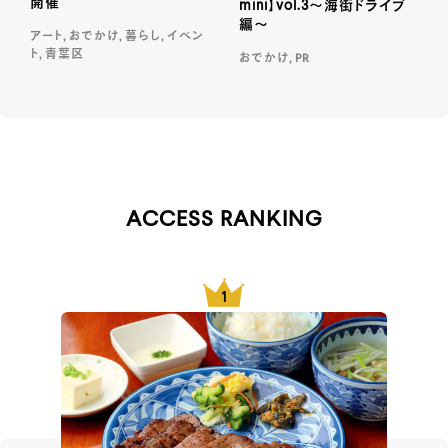
開催
mini】vol.3～海街ドライブ
編～
アート, おでかけ, 暮らし, イベン
ト, 青葉区
おでかけ, PR
ACCESS RANKING