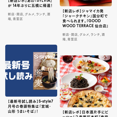
【新店レポ】あの『SYLVIA』
が 14年ぶりに五橋に帰還！
【新店レポ】ジャマイカ発
新店・開店, グルメ, ランチ, 酒
「ジャークチキン」国分町で
場, 青葉区
食べられます。『GOOD
WOOD TERRACE 仙台店』
新店・開店, グルメ, ランチ, 酒
場, 青葉区
【最新号試し読み】S-style7
月号の巻頭特集は「宮城・
山形 うまいそば」！
【新店レポ】日本酒片手にピ