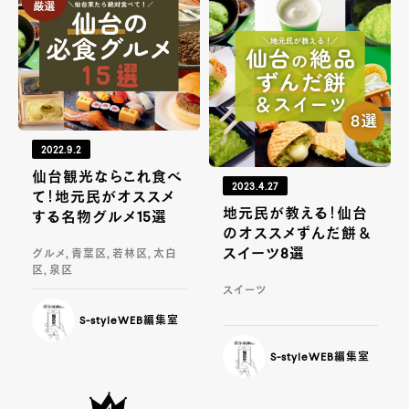
2022.9.2
仙台観光ならこれ食べ
2023.4.27
て！地元民がオススメ
地元民が教える！仙台
する名物グルメ15選
のオススメずんだ餅＆
スイーツ8選
グルメ, 青葉区, 若林区, 太白
区, 泉区
スイーツ
S-styleWEB編集室
S-styleWEB編集室