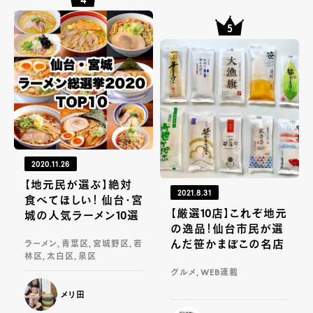
2020.11.26
【地元民が選ぶ】絶対
2021.8.31
食べてほしい！ 仙台・宮
【厳選10店】これぞ地元
城の人気ラーメン10選
の逸品！仙台市民が選
んだ笹かまぼこの名店
ラーメン, 青葉区, 宮城野区, 若
林区, 太白区, 泉区
グルメ, WEB連載
メリ田