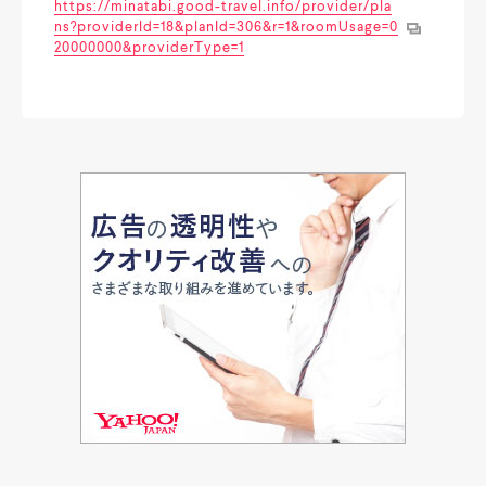
https://minatabi.good-travel.info/provider/pla
ns?providerId=18&planId=306&r=1&roomUsage=0
20000000&providerType=1