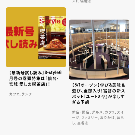
ント, 塩竈市
【最新号試し読み】S-style6
月号の巻頭特集は「仙台・
宮城 愛しの喫茶店」！
【5/1オープン】学び&美味＆
遊び、全部入り！富谷の新ス
カフェ, ランチ
ポット『ユートミヤ』が楽しす
ぎる予感
新店・開店, グルメ, カフェ, スイ
ーツ, ファミリー, おでかけ, 暮ら
し, 富谷市