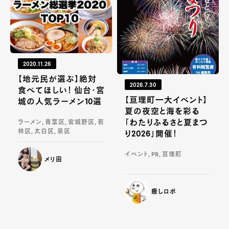
2020.11.26
【地元民が選ぶ】絶対
2026.7.30
食べてほしい！ 仙台・宮
【亘理町一大イベント】
城の人気ラーメン10選
夏の夜空と海を彩る
「わたりふるさと夏まつ
ラーメン, 青葉区, 宮城野区, 若
林区, 太白区, 泉区
り2026」開催！
イベント, PR, 亘理町
メリ田
癒しロボ