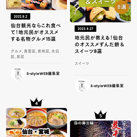
2022.9.2
仙台観光ならこれ食べ
2023.4.27
て！地元民がオススメ
地元民が教える！仙台
する名物グルメ15選
のオススメずんだ餅＆
スイーツ8選
グルメ, 青葉区, 若林区, 太白
区, 泉区
スイーツ
S-styleWEB編集室
S-styleWEB編集室