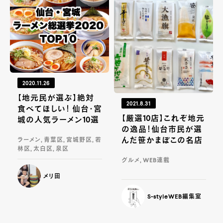
2020.11.26
【地元民が選ぶ】絶対
2021.8.31
食べてほしい！ 仙台・宮
【厳選10店】これぞ地元
城の人気ラーメン10選
の逸品！仙台市民が選
んだ笹かまぼこの名店
ラーメン, 青葉区, 宮城野区, 若
林区, 太白区, 泉区
グルメ, WEB連載
メリ田
S-styleWEB編集室