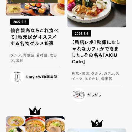
2022.9.2
仙台観光ならこれ食べ
2026.8.6
て！地元民がオススメ
【新店レポ】秋保におし
する名物グルメ15選
ゃれなカフェができま
した。その名も『AKIU
グルメ, 青葉区, 若林区, 太白
区, 泉区
Cafe』
新店・開店, グルメ, カフェ, ス
S-styleWEB編集室
イーツ, おでかけ, 青葉区
がしがし