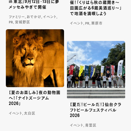
in 東北」9月12日・13日に夢
催！「くりはら秋の蔵開き〜
メッセみやぎで開催
田園広がる6蔵美酒巡り〜」
で地酒を満喫しよう
ファミリー, おでかけ, イベント,
PR, 宮城野区
イベント, PR, 栗原市
【夏のお楽しみ】夜の動物園
へ！「ナイトズージアム
2026」
【夏だ！ビールだ！】仙台クラ
フトビールフェスティバル
イベント, 太白区
2026
イベント, 青葉区