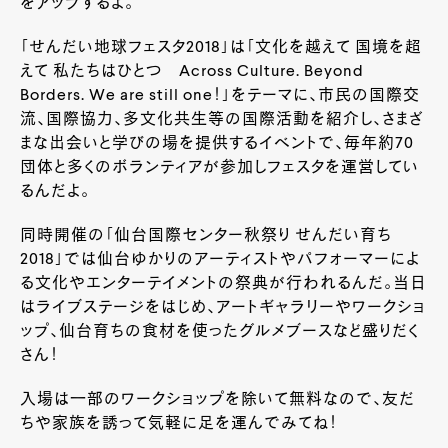
をアップするよ。
「せんだい地球フェスタ
2018
」は「文化を越えて 国境を超
えて 私たちはひとつ
Across Culture. Beyond
Borders. We are still one
！」をテーマに、市民の国際交
流、国際協力、多文化共生等の国際活動を紹介し、さまざ
まな出会いと学びの場を提供するイベントで、毎年約
70
団体と多くのボランティアが参加しフェスタを運営してい
るんだよ。
同時開催の「仙台国際センター秋祭り せんだい育ち
2018
」では仙台ゆかりのアーティストやパフォーマーによ
る文化やエンターテイメントの祭典が行われるんだ。当日
はライブステージをはじめ、アートギャラリーやワークショ
ップ、仙台育ちの食材を使ったグルメブースなど盛りだく
さん！
入場は一部のワークショップを除いて無料なので、友だ
ちや家族を誘って気軽に足を運んでみてね！